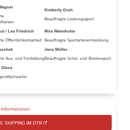
Wagner
Kimberly Groh
gte
Beauftragte Leistungssport
pfwesen
ul / Lea Friedrich
Mira Waterkotte
te Öffentlichkeitsarbeit
Beauftragte Sportartenentwicklung
aschek
Jana Müller
te Aus- und Fortbildung
Beauftragte Schul- und Breitensport
 Glenz
gendfachwartin
 Informationen
E SKIPPING IM DTB