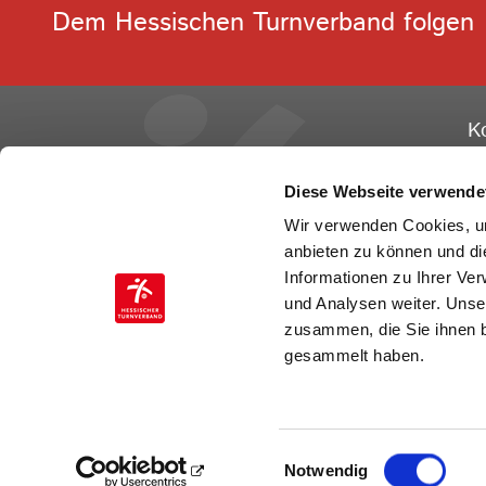
Dem Hessischen Turnverband folgen
K
He
Ge
Diese Webseite verwende
Ot
Wir verwenden Cookies, um
60
anbieten zu können und di
Informationen zu Ihrer Ve
Te
und Analysen weiter. Unse
Fa
zusammen, die Sie ihnen b
E-
gesammelt haben.
Einwilligungsauswahl
Notwendig