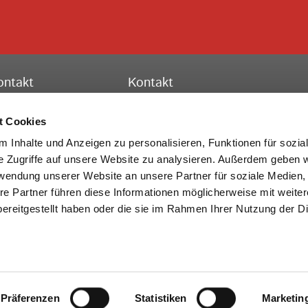
ontakt
Kontakt
ssischer Turnverband e.V.
Hessischer Turnverband e.V.
schäftsstelle Frankfurt
Turn-, Leistungs- und Bildungszent
t Cookies
to-Fleck-Schneise 8
Theodor-Heuss-Str. 11
 Inhalte und Anzeigen zu personalisieren, Funktionen für sozia
528 Frankfurt am Main
36304 Alsfeld
e Zugriffe auf unsere Website zu analysieren. Außerdem geben w
rwendung unserer Website an unsere Partner für soziale Medien
lefon:
069 6773772-0
Telefon:
069 6773772-0
re Partner führen diese Informationen möglicherweise mit weite
x: 069 6773772-99
Fax: 06631 705-20
ereitgestellt haben oder die sie im Rahmen Ihrer Nutzung der D
Mail:
info@htv-online.de
E-Mail:
info@htv-online.de
NEWS
REGIONAL NEWS
NEWSLETTER
KONTAKT
Präferenzen
IMPRESSUM
DATENSCHUTZ
Statistiken
BARRIEREFREIHEIT
COOKIES
Marketin