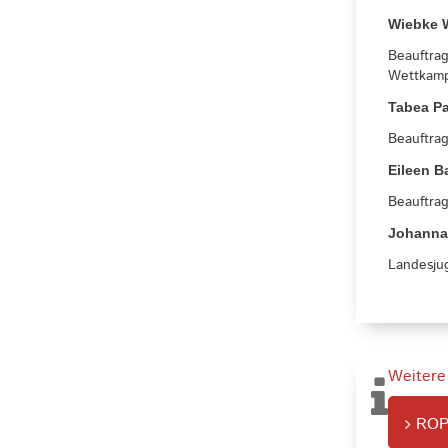
Wiebke 
Beauftra
Wettkam
Tabea Pa
Beauftrag
Eileen B
Beauftrag
Johanna
Landesju
Weitere
ROP