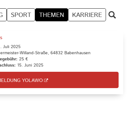
G
SPORT
THEMEN
KARRIERE
os
. Juli 2025
ermeister-Willand-Straße, 64832 Babenhausen
egebühr:
25 €
chluss:
15. Juni 2025
MELDUNG YOLAWO