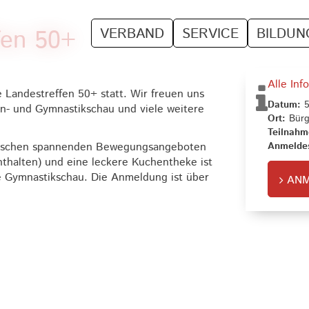
fen 50+
VERBAND
SERVICE
BILDUN
Alle Inf
 Landestreffen 50+ statt. Wir freuen uns
Datum:
5
n- und Gymnastikschau und viele weitere
Ort:
Bürg
Teilnahm
zwischen spannenden Bewegungsangeboten
Anmeldes
thalten) und eine leckere Kuchentheke ist
ge Gymnastikschau. Die Anmeldung ist über
AN