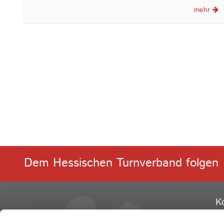
mehr
Dem Hessischen Turnverband folgen
K
He