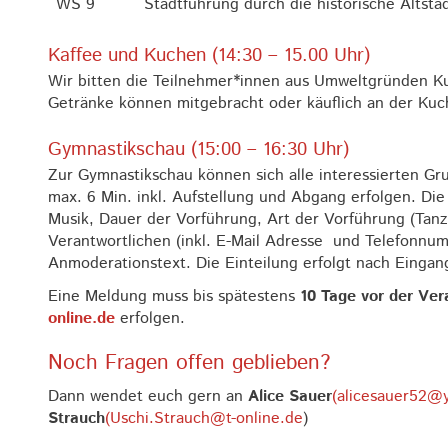
WS 9
Stadtführung durch die historische Altst
Kaffee und Kuchen (14:30 – 15.00 Uhr)
Wir bitten die Teilnehmer*innen aus Umweltgründen Ku
Getränke können mitgebracht oder käuflich an der Ku
Gymnastikschau (15:00 – 16:30 Uhr)
Zur Gymnastikschau können sich alle interessierten G
max. 6 Min. inkl. Aufstellung und Abgang erfolgen. Die
Musik, Dauer der Vorführung, Art der Vorführung (Tan
Verantwortlichen (inkl. E-Mail Adresse und Telefonnu
Anmoderationstext. Die Einteilung erfolgt nach Einga
Eine Meldung muss bis spätestens
10 Tage vor der Ver
online.de
erfolgen.
Noch Fragen offen geblieben?
Dann wendet euch gern an
Alice Sauer
(alicesauer52@
Strauch
(Uschi.Strauch@t-online.de
)