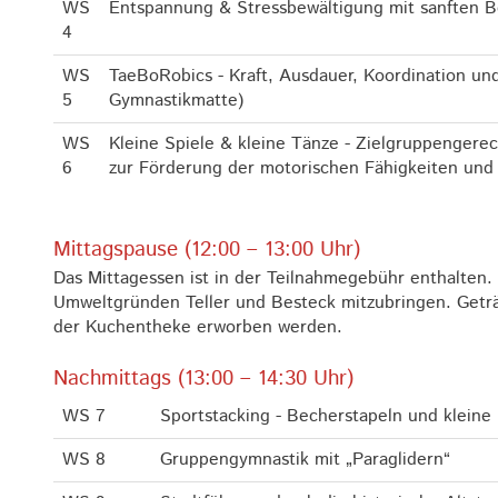
WS
Entspannung & Stressbewältigung mit sanften
4
WS
TaeBoRobics - Kraft, Ausdauer, Koordination und
5
Gymnastikmatte)
WS
Kleine Spiele & kleine Tänze - Zielgruppengerec
6
zur Förderung der motorischen Fähigkeiten und 
Mittagspause (12:00 – 13:00 Uhr)
Das Mittagessen ist in der Teilnahmegebühr enthalten.
Umweltgründen Teller und Besteck mitzubringen. Geträ
der Kuchentheke erworben werden.
Nachmittags (13:00 – 14:30 Uhr)
WS 7
Sportstacking - Becherstapeln und kleine 
WS 8
Gruppengymnastik mit „Paraglidern“