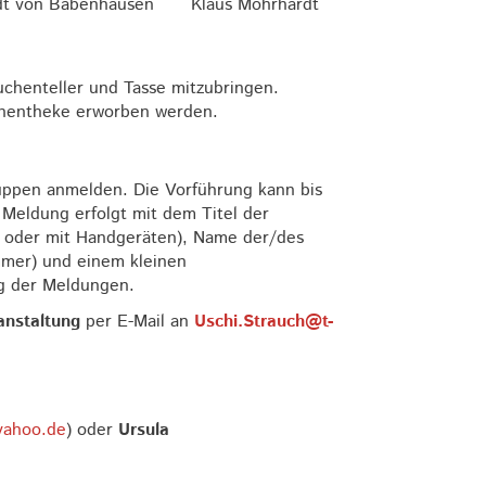
adt von Babenhausen
Klaus Mohrhardt
chenteller und Tasse mitzubringen.
chentheke erworben werden.
ruppen anmelden. Die Vorführung kann bis
 Meldung erfolgt mit dem Titel der
z oder mit Handgeräten), Name der/des
mmer) und einem kleinen
ng der Meldungen.
anstaltung
per E-Mail an
Uschi.Strauch@t-
yahoo.de
) oder
Ursula