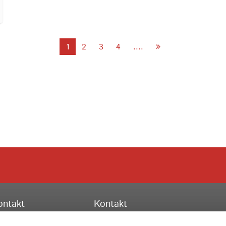
1
2
3
4
....
ontakt
Kontakt
ssischer Turnverband e.V.
Hessischer Turnverband e.V.