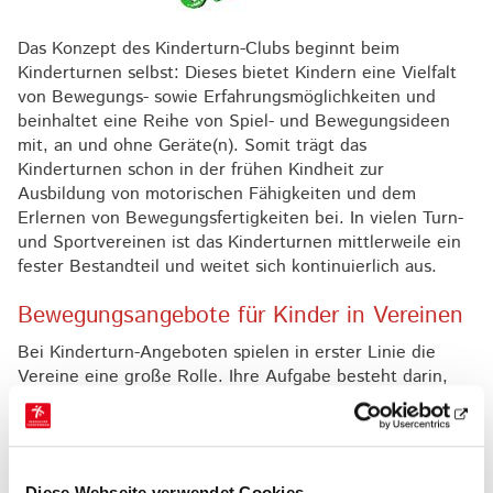
Das Konzept des Kinderturn-Clubs beginnt beim
Kinderturnen selbst: Dieses bietet Kindern eine Vielfalt
von Bewegungs- sowie Erfahrungsmöglichkeiten und
beinhaltet eine Reihe von Spiel- und Bewegungsideen
mit, an und ohne Geräte(n). Somit trägt das
Kinderturnen schon in der frühen Kindheit zur
Ausbildung von motorischen Fähigkeiten und dem
Erlernen von Bewegungsfertigkeiten bei. In vielen Turn-
und Sportvereinen ist das Kinderturnen mittlerweile ein
fester Bestandteil und weitet sich kontinuierlich aus.
Bewegungsangebote für Kinder in Vereinen
Bei Kinderturn-Angeboten spielen in erster Linie die
Vereine eine große Rolle. Ihre Aufgabe besteht darin,
Bewegungsangebote für Kinder zu initiieren, anzubieten,
stetig weiterzuentwickeln und für zukünftige Jahre zu
sichern. Gleichzeitig müssen sie bestehende
Bewegungsräume und -zeiten erhalten, bei Bedarf neue
Diese Webseite verwendet Cookies