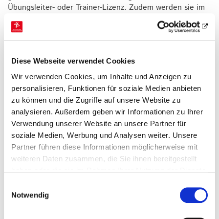
Übungsleiter- oder Trainer-Lizenz. Zudem werden sie im
Bereich des Kindeswohls zur Sensibilisierung geschult.
Alle Engagierten, die die Aufsichtspflicht über
Minderjährige übernehmen, legen darüberhinaus das
erweiterte Führungszeugnis vor.
Diese Webseite verwendet Cookies
Für den professionellen Umgang mit möglichen
Verdachtsfällen und als fachliche Unterstützung und
Wir verwenden Cookies, um Inhalte und Anzeigen zu
Beratungsstelle wird die Sportjugend Hessen als
personalisieren, Funktionen für soziale Medien anbieten
Partnerorganisation hinzugezogen.
zu können und die Zugriffe auf unsere Website zu
analysieren. Außerdem geben wir Informationen zu Ihrer
Für Fragen und Anliegen zu diesem Thema innerhalb der
Verwendung unserer Website an unsere Partner für
HTJ und des HTV stehen der
HTJ-Vorstand
, das
soziale Medien, Werbung und Analysen weiter. Unsere
HTV-Präsidium
und die
Ansprechpersonen zum Schutz des Kindeswohls
gerne
Partner führen diese Informationen möglicherweise mit
zur Verfügung.
weiteren Daten zusammen, die Sie ihnen bereitgestellt
haben oder die sie im Rahmen Ihrer Nutzung der Dienste
Projekt Schutzkonzept Kindeswohl
gesammelt haben.
Einwilligungsauswahl
Notwendig
Über die bestehenden Maßnahmen hinaus beteiligen
sich HTJ und HTV, als einer von fünf hessischen