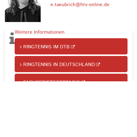
e.taeubrich@htv-online.de
Weitere Informationen
RINGTENNIS IM DTB
RINGTENNIS IN DEUTSCHLAND
FACHGEBIETSORDNUNG
Digitaler Startpass
INFORMATIONEN STARTPASS