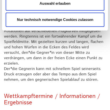
idealtypisch im Vorwärtssprung hinter dem Körper
Auswahl erlauben
gefangen, um bis zum Abwurf möglichst nahe ans Netz zu
kommen.
Nur technisch notwendige Cookies zulassen
Gute Spieler*innen beherrschen ein vielseitiges
Wurfrepertoire, wobei dem Ring unterschiedliche
Rotationen auf verschiedenen Flugkurven mitgegeben
werden. Ringtennis ist ein fortwährender Kampf um die
Spielfeldmitte. Mit gezielten kurzen und langen, flachen
und hohen Würfen in die Ecken des Feldes wird
versucht, den*die Gegner*in von dieser Mitte zu
verdrängen, um dann in der freien Ecke einen Punkt zu
erzielen.
Der*die Gegnerin kann mit schnellem Spiel seinerseits
Druck erzeugen oder aber das Tempo aus dem Spiel
nehmen, um den gegnerischen Spielablauf zu stören.
Wettkampftermine / Informationen /
Ergebnisse