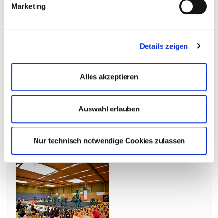
Marketing
24.01.2025
HTV-Showteam
Premiere bei „Sport & Show“: HTV-
Details zeigen
Showteam ReMIX begeistert in Rotenburg an
der Fulda
Alles akzeptieren
Vergangenes Wochenende feierte das HTV-
Showteam ReMIX ein beeindruckendes Debüt bei
der renommierten Veranstaltung „Sport & Show“,
Auswahl erlauben
die alljährlich in…
mehr
Nur technisch notwendige Cookies zulassen