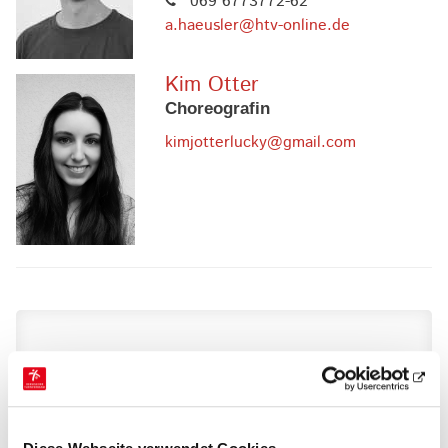
069 6773772-62
a.haeusler@htv-online.de
Kim Otter
Choreografin
kimjotterlucky@gmail.com