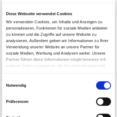
(CSRF).
be_typo_u
www.htv-
Behält die Zustände
Sitzung
ser
online.de
des Benutzers bei
Diese Webseite verwendet Cookies
allen
Wir verwenden Cookies, um Inhalte und Anzeigen zu
Seitenanfragen bei.
personalisieren, Funktionen für soziale Medien anbieten
CookieCon
Cookiebot
Speichert den
1 Jahr
zu können und die Zugriffe auf unsere Website zu
sent
Zustimmungsstatus
analysieren. Außerdem geben wir Informationen zu Ihrer
des Benutzers für
Verwendung unserer Website an unsere Partner für
Cookies auf der
soziale Medien, Werbung und Analysen weiter. Unsere
aktuellen Domäne.
Partner führen diese Informationen möglicherweise mit
fe_typo_us
www.htv-
Behält die Zustände
Sitzung
weiteren Daten zusammen, die Sie ihnen bereitgestellt
er
online.de
des Benutzers bei
haben oder die sie im Rahmen Ihrer Nutzung der Dienste
allen
gesammelt haben.
Einwilligungsauswahl
Seitenanfragen bei.
Notwendig
Marketing (5)
Präferenzen
Marketing-Cookies werden verwendet, um Besuchern
auf Webseiten zu folgen. Die Absicht ist, Anzeigen zu