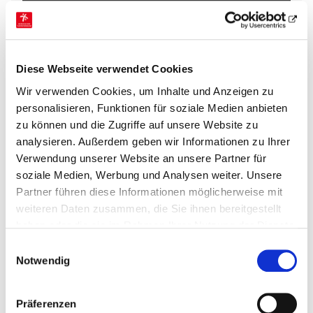
Freistellungsoptionen
Workation: Temporär aus dem Ausland
arbeiten und dabei neue Perspektiven
gewinnen. Verbinde Urlaub mit Arbeit.
Diese Webseite verwendet Cookies
Wir verwenden Cookies, um Inhalte und Anzeigen zu
personalisieren, Funktionen für soziale Medien anbieten
zu können und die Zugriffe auf unsere Website zu
Vielfältige Karriere- und
analysieren. Außerdem geben wir Informationen zu Ihrer
Entwicklungsmöglichkeiten
Verwendung unserer Website an unsere Partner für
soziale Medien, Werbung und Analysen weiter. Unsere
Werkstudententätigkeit: Praxiserfahrung
Partner führen diese Informationen möglicherweise mit
sammeln und parallel zum Studium
arbeiten
weiteren Daten zusammen, die Sie ihnen bereitgestellt
Duales Studium: Theorie und Praxis
haben oder die sie im Rahmen Ihrer Nutzung der Dienste
optimal verbinden
gesammelt haben.
Einwilligungsauswahl
Praktika für Schüler*innen, Studierende
Notwendig
und Auszubildende: Einblicke in die
Berufswelt gewinnen
Fort- und Weiterbildungen für Alle
Präferenzen