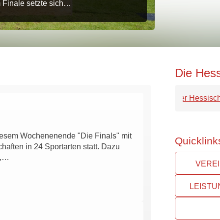
Vereine aus d
 Finale setzte sich…
Die Hess
diesem Wochenenende "Die Finals" mit
Quicklink
aften in 24 Sportarten statt. Dazu
n,…
VERE
LEIST