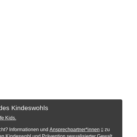
des Kindeswohls
cht? Informationen und
Ansprechpartner*innen
zu
n Kindeswohl und Prävention sexualisierter Gewalt