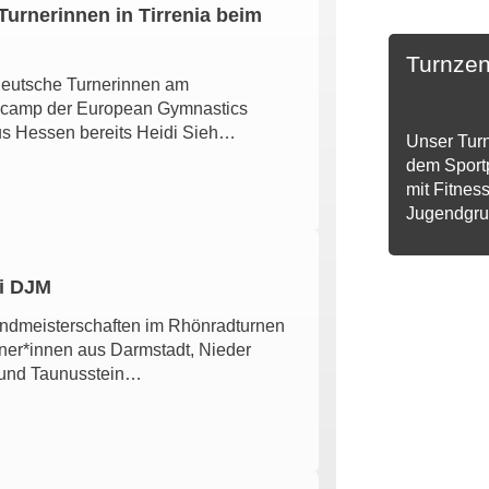
Turnerinnen in Tirrenia beim
Turnzen
deutsche Turnerinnen am
gscamp der European Gymnastics
s Hessen bereits Heidi Sieh…
Unser Turn
dem Sport
mit Fitness
Jugendgru
ei DJM
ndmeisterschaften im Rhönradturnen
ner*innen aus Darmstadt, Nieder
 und Taunusstein…