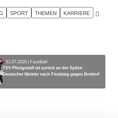
G
SPORT
THEMEN
KARRIERE
31.07.2026
|
Faustball
TSV Pfungstadt ist zurück an der Spitze:
Deutscher Meister nach Finalsieg gegen Brettorf
ewegen: Europäische Woche des Sports 2026 in Frankfur
 zum Mitmachen ein
0. September 2026 heißt es wieder #BEACTIVE in FrankfurtRh