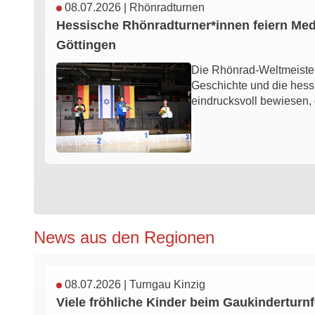
08.07.2026
|
Rhönradturnen
Hessische Rhönradturner*innen feiern Meda
Göttingen
Die Rhönrad-Weltmeisters
Geschichte und die hess
eindrucksvoll bewiesen
News aus den Regionen
08.07.2026
|
Turngau Kinzig
Viele fröhliche Kinder beim Gaukinderturn