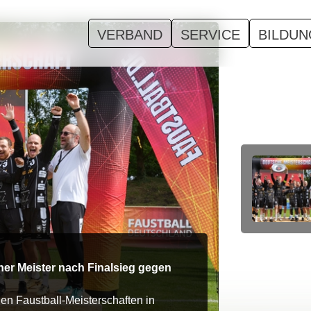
VERBAND
SERVICE
BILDUN
30.07.2026
Gemeinsam b
her Meister nach Finalsieg gegen
lädt Vereine
Vom 23. bis 3
en Faustball-Meisterschaften in