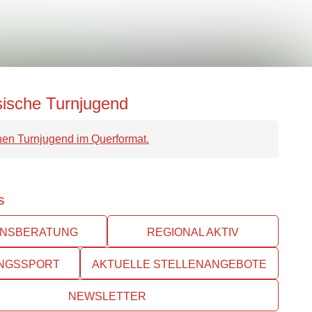
er Region sind eingeladen, Teil der europaweiten…
ische Turnjugend
s
INSBERATUNG
REGIONAL AKTIV
UNGSSPORT
AKTUELLE STELLENANGEBOTE
NEWSLETTER