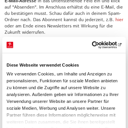
E-Mail-Adresse
in das untenstehende Feld ein und klick
auf "Absenden". Im Anschluss erhältst du eine E-Mail, die
du bestätigen musst. Schau dafür auch in deinem Spam-
Ordner nach. Das Abonnent kannst du jederzeit, z.B.
hier
oder am Ende eines Newsletters mit Wirkung für die
Zukunft widerrufen.
VORNAME
NACHNAME
Diese Webseite verwendet Cookies
Wir verwenden Cookies, um Inhalte und Anzeigen zu
personalisieren, Funktionen für soziale Medien anbieten
E-MAIL ADRESSE
*
zu können und die Zugriffe auf unsere Website zu
analysieren. Außerdem geben wir Informationen zu Ihrer
Verwendung unserer Website an unsere Partner für
soziale Medien, Werbung und Analysen weiter. Unsere
Ich bin damit einverstanden, dass mich der
Betreiber und Herausgeber über ausgewählte Themen
Partner führen diese Informationen möglicherweise mit
informieren darf. Meine Daten werden ausschließlich zu
weiteren Daten zusammen, die Sie ihnen bereitgestellt