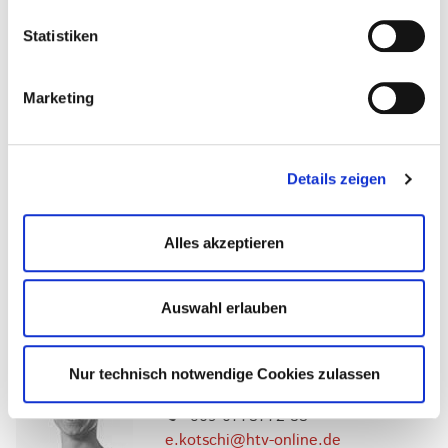
Statistiken
Welche Voraussetzungen brauche ich, um
als Werkstudent*in anzufangen?
Marketing
Allgemeine Fragen
Details zeigen
Welche Benefits gibt es?
Kann ich mich weiterbilden?
Alles akzeptieren
Auswahl erlauben
Eva Kotschi
Nur technisch notwendige Cookies zulassen
Geschäftsstelle Frankfurt
069 6773772-83
e.kotschi@htv-online.de