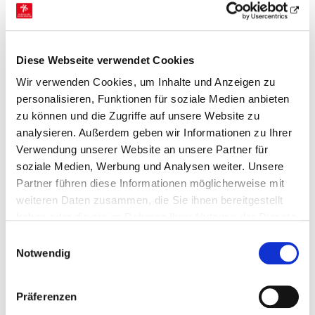
gleichzeitig bewerben?
Wie findet der Bewerbungsprozess statt?
Diese Webseite verwendet Cookies
Wie und wo findet das Bewerbungsgespräch
statt?
Wir verwenden Cookies, um Inhalte und Anzeigen zu
personalisieren, Funktionen für soziale Medien anbieten
Du hast Lust länger als nur für das
zu können und die Zugriffe auf unsere Website zu
Bewerbungsgespräch zu kommen oder sogar
analysieren. Außerdem geben wir Informationen zu Ihrer
zum Probearbeiten vorbeizukommen?
Verwendung unserer Website an unsere Partner für
soziale Medien, Werbung und Analysen weiter. Unsere
Gibt es einen Dresscode?
Partner führen diese Informationen möglicherweise mit
weiteren Daten zusammen, die Sie ihnen bereitgestellt
haben oder die sie im Rahmen Ihrer Nutzung der Dienste
Fragen für Studierende
gesammelt haben.
Einwilligungsauswahl
Notwendig
Wie sieht eine Anstellung als
Werkstudent*in beim HTV aus?
Präferenzen
Ist eine Übernahme möglich?