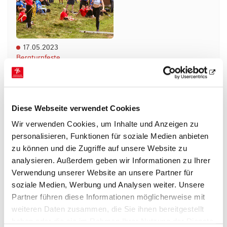
17.05.2023
Bergturnfeste
Bergturnfeste in Hessen
Mit zwei schon stattgefundenen und noch
zahlreichen in den kommenden Monaten befinden
Diese Webseite verwendet Cookies
wir uns mittendrin in der Saison der Bergturnfeste.
Wir verwenden Cookies, um Inhalte und Anzeigen zu
Eine gute…
personalisieren, Funktionen für soziale Medien anbieten
mehr
zu können und die Zugriffe auf unsere Website zu
analysieren. Außerdem geben wir Informationen zu Ihrer
Verwendung unserer Website an unsere Partner für
soziale Medien, Werbung und Analysen weiter. Unsere
Partner führen diese Informationen möglicherweise mit
weiteren Daten zusammen, die Sie ihnen bereitgestellt
haben oder die sie im Rahmen Ihrer Nutzung der Dienste