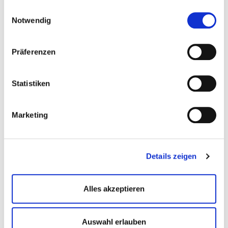
gesammelt haben.
Einwilligungsauswahl
Notwendig
Präferenzen
30.05.2022
Statistiken
Bergturnfeste
105. Bergturnfest des Turngau Odenwald
Marketing
Am 26. Mai konnte nach zwei Jahren Pause der KSV
Wallbach zum 105. Bergturnfest auf den Sportplatz
„Auf dem Haufenstein“ einladen. Knapp 100…
Details zeigen
mehr
Alles akzeptieren
Auswahl erlauben