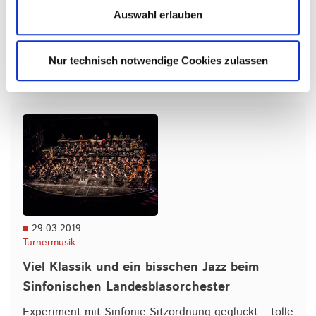
Auswahl erlauben
Bereits Ende Oktober 2019 startete das Sinfonische
Landesblasorchester des Hessischen Turnverbands
(LBO) in sein aktuelles Projekt, bei dem…
Nur technisch notwendige Cookies zulassen
mehr
29.03.2019
Turnermusik
Viel Klassik und ein bisschen Jazz beim
Sinfonischen Landesblasorchester
Experiment mit Sinfonie-Sitzordnung geglückt – tolle