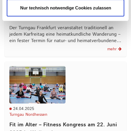
Nur technisch notwendige Cookies zulassen
Wanderung durch Frankfurts grünes Band –
Natur, Geschichte und Gemeinschaft erleben
Der Turngau Frankfurt veranstaltet traditionell an
jedem Karfreitag eine heimatkundliche Wanderung –
ein fester Termin für natur- und heimatverbundene…
mehr
24.04.2025
Turngau Nordhessen
Fit im Alter – Fitness Kongress am 22. Juni