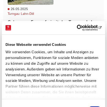
26.05.2025
Turngau Lahn-Dill
Gelungene Frauenfreizeit des Turngau Lahn-
Dill in Bischoffen
Bei schönstem Frühlingswetter begann die
Frauenfreizeit gleich beim Eintreffen der
Diese Webseite verwendet Cookies
Teilnehmerinnen auf dem Sportgelände. Mit viel
Wir verwenden Cookies, um Inhalte und Anzeigen zu
Freude und guter…
personalisieren, Funktionen für soziale Medien anbieten
mehr
zu können und die Zugriffe auf unsere Website zu
analysieren. Außerdem geben wir Informationen zu Ihrer
Verwendung unserer Website an unsere Partner für
soziale Medien, Werbung und Analysen weiter. Unsere
Partner führen diese Informationen möglicherweise mit
weiteren Daten zusammen, die Sie ihnen bereitgestellt
haben oder die sie im Rahmen Ihrer Nutzung der Dienste
gesammelt haben.
Einwilligungsauswahl