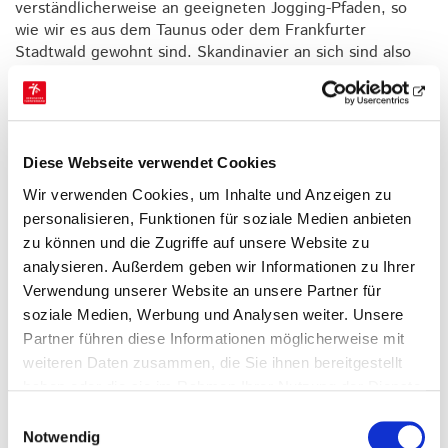
verständlicherweise an geeigneten Jogging-Pfaden, so
wie wir es aus dem Taunus oder dem Frankfurter
Stadtwald gewohnt sind. Skandinavier an sich sind also
von Natur aus, quasi genetisch-geographisch,
gezwungen, insofern sie läuferisch ambitioniert sind, sich
in der Wildnis zu orientieren. Also wird der
skandinavische Mann oder die skandinavische Frau
Orientierungsläufer.
Diese Webseite verwendet Cookies
Ganz anders schien mir das in China. Zumindest bislang.
Wir verwenden Cookies, um Inhalte und Anzeigen zu
Auch wenn das Reich der Mitte etwa 250mal größer ist
personalisieren, Funktionen für soziale Medien anbieten
als der Zwergstaat Norwegen, kommt man dort mit 145
zu können und die Zugriffe auf unsere Website zu
Einwohnern pro km² auf einen elfmal höheren Quotienten
analysieren. Außerdem geben wir Informationen zu Ihrer
als die Wikinger (13 Menschen pro km²). Die
Verwendung unserer Website an unsere Partner für
Bevölkerungsdichte ist also hoch. Da wird das
soziale Medien, Werbung und Analysen weiter. Unsere
Mauerblümchen Orientierungslauf also gerne mal
Partner führen diese Informationen möglicherweise mit
übersehen - dachte ich. Zumal mir die weniger
weiteren Daten zusammen, die Sie ihnen bereitgestellt
erschlossenen Landschaften der Volkrepublik als OL-
haben oder die sie im Rahmen Ihrer Nutzung der Dienste
Terrain weniger geeignet scheinen – man denke nur an
gesammelt haben.
die Wüste Gobi.
Einwilligungsauswahl
Notwendig