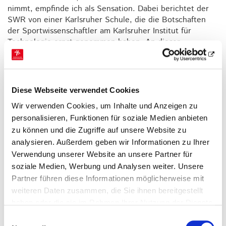
nimmt, empfinde ich als Sensation. Dabei berichtet der
SWR von einer Karlsruher Schule, die die Botschaften
der Sportwissenschaftler am Karlsruher Institut für
Technologie ernst genommen haben. An dieser
badischen Grundschule bewegt man die Kinder einfach
mal so vor der Mathe-Stunde mit ein paar kleinen
Balance-Übungen und siehe da: Das mit dem Rechnen
klappt tatsächlich besser.
Diese Webseite verwendet Cookies
Das klingt für uns Menschen in Turn-, Sport- und
Wir verwenden Cookies, um Inhalte und Anzeigen zu
Jugendverbänden banal und fast schon ewiggestrig, kann
personalisieren, Funktionen für soziale Medien anbieten
aber gar nicht genug wiederholt werden. Denn die Regel
zu können und die Zugriffe auf unsere Website zu
ist nach wie vor: Den jungen Menschen hierzulande fehlt
analysieren. Außerdem geben wir Informationen zu Ihrer
es an Bewegung. Und der der Mangel nimmt zu, das zeigt
Verwendung unserer Website an unsere Partner für
die aktuelle KIGGS-Studie des Robert-Koch-Institutes. Am
soziale Medien, Werbung und Analysen weiter. Unsere
bedenklichsten: Gerade Mädchen aus unteren sozialen
Partner führen diese Informationen möglicherweise mit
Schichten bewegen sich immer weniger.
weiteren Daten zusammen, die Sie ihnen bereitgestellt
Und spätestens jetzt muss ich sagen, das sehe ich uns in
haben oder die sie im Rahmen Ihrer Nutzung der Dienste
der Pflicht. Denn gerade für diese Zielgruppe haben wir
gesammelt haben.
Einwilligungsauswahl
Turner genug Pfeile in unserem Angebots-Köcher. Auch