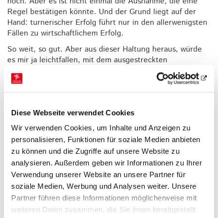
noch. Aber es ist nicht einmal die Ausnahme, die eine
Regel bestätigen könnte. Und der Grund liegt auf der
Hand: turnerischer Erfolg führt nur in den allerwenigsten
Fällen zu wirtschaftlichem Erfolg.
So weit, so gut. Aber aus dieser Haltung heraus, würde
es mir ja leichtfallen, mit dem ausgestreckten
Studienrats-Zeigefinger auf die Leichtathleten,
Kraftsportler, Radfahrer, Biathleten, und Nordischen zu
deuten. Will ich nicht. Im Gegenteil. Ich will sie mal in
Schutz nehmen. Aber bevor ich das tue, will ich Ihnen
versichern, dass ich Doping für verabscheuenswürdigen
Diese Webseite verwendet Cookies
Betrug halte, den es unbedingt zu verfolgen und
Wir verwenden Cookies, um Inhalte und Anzeigen zu
bestrafen gilt.
personalisieren, Funktionen für soziale Medien anbieten
Lassen Sie es mich aber trotzdem mal anders beleuchten.
zu können und die Zugriffe auf unsere Website zu
Zum Beispiel am Beispiel der russischen Leichtathletik.
analysieren. Außerdem geben wir Informationen zu Ihrer
So berichtete in ungeahnter Plakativität (nennen wir es
Verwendung unserer Website an unsere Partner für
mal vorsichtig so) die Sportschau gestern über Listen aus
soziale Medien, Werbung und Analysen weiter. Unsere
dem Kreml, in dem immer noch Trainer auftauchen,
Partner führen diese Informationen möglicherweise mit
deren Athleten gedopt hatten oder von ihnen
weiteren Daten zusammen, die Sie ihnen bereitgestellt
offenkundig zu selbigem angeleitet worden waren. Ein