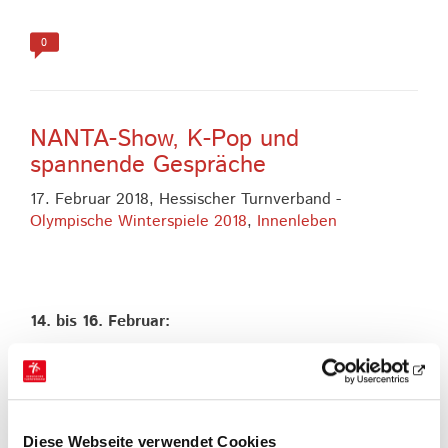
0
NANTA-Show, K-Pop und
spannende Gespräche
17. Februar 2018,
Hessischer Turnverband
-
Olympische Winterspiele 2018
,
Innenleben
14. bis 16. Februar:
Am Morgen stand Ski Alpin Frauen Slalom auf dem
Plan. Aufgrund des Wetters musste der Wettkampf
jedoch leider abgesagt werden. Im Deutschen Haus
sprachen wir später mit dem DOSB-Präsidenten
Alfons Hörmann, Petra Tzschoppe, Walter
Diese Webseite verwendet Cookies