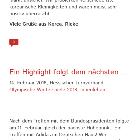
Markt unsicher. Wir probierten verschiedenste
koreanische Kleinigkeiten und waren meist sehr
positiv überrascht.
Viele Grüße aus Korea, Rieke
0
Ein Highlight folgt dem nächsten ...
14. Februar 2018,
Hessischer Turnverband
-
Olympische Winterspiele 2018
,
Innenleben
Mit 
Nach dem Treffen mit dem Bundespräsidenten folgte
am 11. Februar gleich der nächste Höhepunkt: Ein
Treffen mit Adidas im Deutschen Haus! Wir