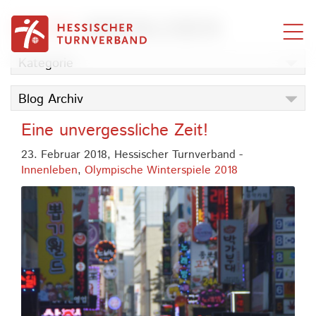
Zum Inhalt springen
BLOG
INNENLEBEN
Kategorie
Blog Archiv
Eine unvergessliche Zeit!
23. Februar 2018,
Hessischer Turnverband
-
Innenleben
,
Olympische Winterspiele 2018