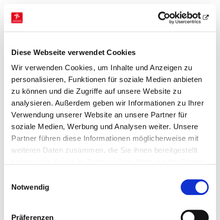
Von Jahn bis Fonda: Bewegung
muss sein
26. März 2020,
Joachim Schuchardt
-
Diese Webseite verwendet Cookies
Quarantäneblock
Wir verwenden Cookies, um Inhalte und Anzeigen zu
personalisieren, Funktionen für soziale Medien anbieten
zu können und die Zugriffe auf unsere Website zu
Es kommt so, wie es kommen musste. Nein, es hat
analysieren. Außerdem geben wir Informationen zu Ihrer
sich keiner im Umfeld der hier Schreibenden mit dem
Verwendung unserer Website an unsere Partner für
Virus angesteckt. Gottseidank. Doch die Isolation
soziale Medien, Werbung und Analysen weiter. Unsere
bringt immer mehr Stilblüten zum Vorschein. Um es
Partner führen diese Informationen möglicherweise mit
vorsichtig so zu nennen. Doch lassen sie mich von
vorne anfangen. Schuld ist Jane Seymour Fonda. Ja,
weiteren Daten zusammen, die Sie ihnen bereitgestellt
genau… eigentlich ist sie eine bewundernswerte
haben oder die sie im Rahmen Ihrer Nutzung der Dienste
Frau. Tochter eines Hollywood-Mega-Stars der 50er
gesammelt haben.
Einwilligungsauswahl
und 60er, einst Sexsymbol, heute
Notwendig
Charakterdarstellerin und Bürgerrechts- sowie
Klimaaktivistin. So gerne ich Frau Fonda
heutzutage mag, ich kann diese Bilder nicht aus
Präferenzen