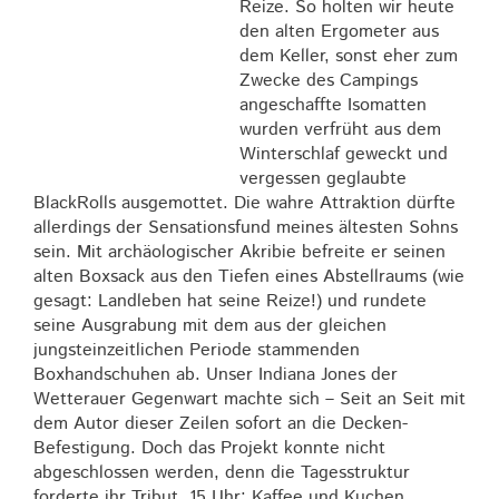
Reize. So holten wir heute
den alten Ergometer aus
dem Keller, sonst eher zum
Zwecke des Campings
angeschaffte Isomatten
wurden verfrüht aus dem
Winterschlaf geweckt und
vergessen geglaubte
BlackRolls ausgemottet. Die wahre Attraktion dürfte
allerdings der Sensationsfund meines ältesten Sohns
sein. Mit archäologischer Akribie befreite er seinen
alten Boxsack aus den Tiefen eines Abstellraums (wie
gesagt: Landleben hat seine Reize!) und rundete
seine Ausgrabung mit dem aus der gleichen
jungsteinzeitlichen Periode stammenden
Boxhandschuhen ab. Unser Indiana Jones der
Wetterauer Gegenwart machte sich – Seit an Seit mit
dem Autor dieser Zeilen sofort an die Decken-
Befestigung. Doch das Projekt konnte nicht
abgeschlossen werden, denn die Tagesstruktur
forderte ihr Tribut. 15 Uhr: Kaffee und Kuchen