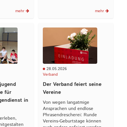
mehr
mehr
28.05.2026
Verband
njugend
Der Verband feiert seine
e für
Vereine
gendienst in
Von wegen langatmige
Ansprachen und endlose
Phrasendrescherei: Runde
 erleben,
Vereins-Geburtstage können
itgestalten