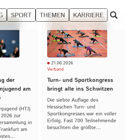
G
SPORT
THEMEN
KARRIERE
21.06.2026
Verband
ng der
Turn- und Sportkongress
rnjugend am
bringt alle ins Schwitzen
6
Die siebte Auflage des
Hessischen Turn- und
njugend (HTJ)
Sportkongresses war ein voller
 2026 zur
Erfolg. Fast 700 Teilnehmende
versammlung in
besuchten die größte…
 Frankfurt am
chstes…