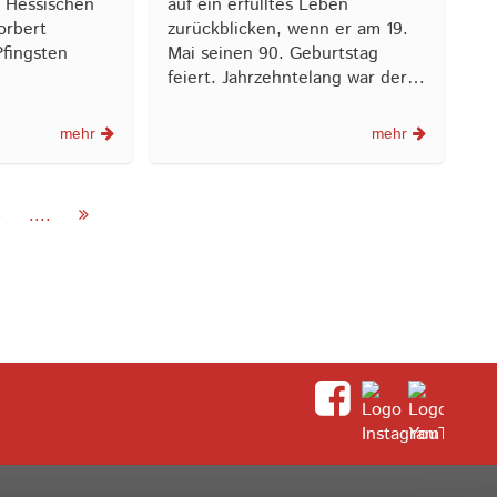
s Hessischen
auf ein erfülltes Leben
orbert
zurückblicken, wenn er am 19.
Pfingsten
Mai seinen 90. Geburtstag
feiert. Jahrzehntelang war der…
mehr
mehr
4
....