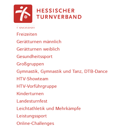
Zum Inhalt springen
Bergturnfeste
Bildung
Faustball
Freizeiten
Gerätturnen männlich
Gerätturnen weiblich
Gesundheitssport
Großgruppen
Gymnastik, Gymnastik und Tanz, DTB-Dance
HTV-Showteam
HTV-Vorführgruppe
Kinderturnen
Landesturnfest
Leichtathletik und Mehrkämpfe
Leistungssport
Online-Challenges