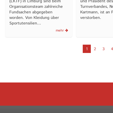
(LKTF) in Limburg sind beim
und Präsident de
Organisationsteam zahlreiche
Turnverbandes, N
Fundsachen abgegeben
Kartmann, ist an 
worden. Von Kleidung über
verstorben.
Sportutensilien…
mehr
1
2
3