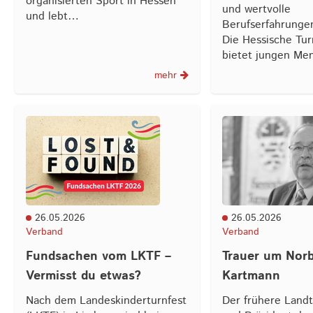
organisierten Sport in Hessen
und wertvolle
und lebt…
Berufserfahrunge
Die Hessische Tur
bietet jungen M
mehr
26.05.2026
26.05.2026
Verband
Verband
Fundsachen vom LKTF –
Trauer um Norb
Vermisst du etwas?
Kartmann
Nach dem Landeskinderturnfest
Der frühere Landt