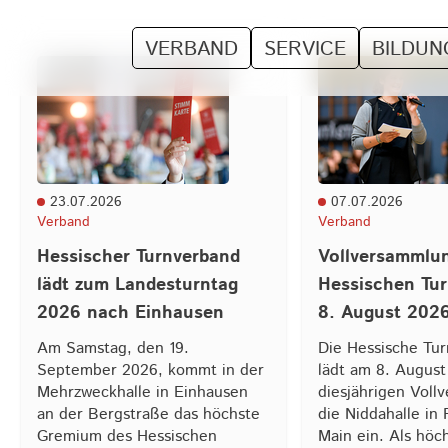
VERBAND
SERVICE
BILDUN
23.07.2026
07.07.2026
Verband
Verband
Hessischer Turnverband
Vollversammlu
lädt zum Landesturntag
Hessischen Tu
2026 nach Einhausen
8. August 202
Am Samstag, den 19.
Die Hessische Tur
September 2026, kommt in der
lädt am 8. August
Mehrzweckhalle in Einhausen
diesjährigen Voll
an der Bergstraße das höchste
die Niddahalle in
Gremium des Hessischen
Main ein. Als hö