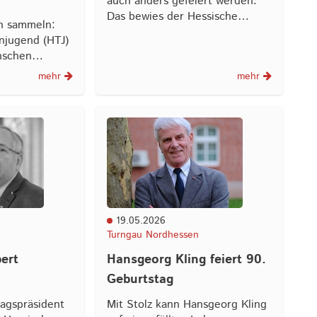
auch anders gefeiert werden.
Das bewies der Hessische…
n sammeln:
njugend (HTJ)
enschen…
mehr
mehr
19.05.2026
Turngau Nordhessen
ert
Hansgeorg Kling feiert 90.
Geburtstag
agspräsident
Mit Stolz kann Hansgeorg Kling