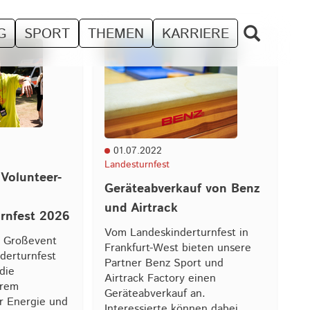
G
SPORT
THEMEN
KARRIERE
01.07.2022
Landesturnfest
 Volunteer-
Geräteabverkauf von Benz
und Airtrack
rnfest 2026
Vom Landeskinderturnfest in
n Großevent
Frankfurt-West bieten unsere
derturnfest
Partner Benz Sport und
die
Airtrack Factory einen
hrem
Geräteabverkauf an.
r Energie und
Interessierte können dabei…