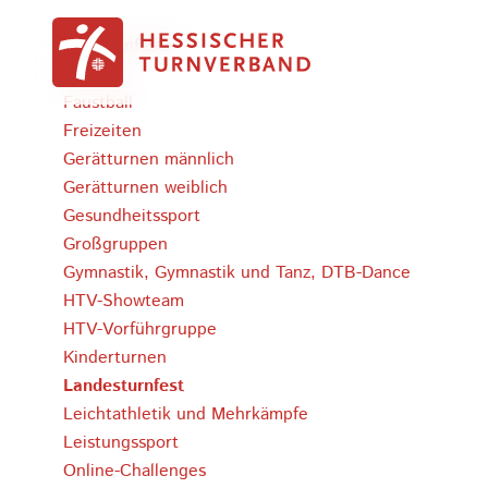
Zum Inhalt springen
Bergturnfeste
Bildung
Faustball
Freizeiten
Gerätturnen männlich
Gerätturnen weiblich
Gesundheitssport
Großgruppen
Gymnastik, Gymnastik und Tanz, DTB-Dance
HTV-Showteam
HTV-Vorführgruppe
Kinderturnen
Landesturnfest
Leichtathletik und Mehrkämpfe
Leistungssport
Online-Challenges