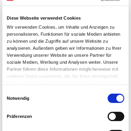
ist für uns nämlich im Deutschen Olympischen
Jugendlager zu Pyoenchang am Start, zählt zu den 40
Auserwählten aus allen Bereichen des olympischen
Diese Webseite verwendet Cookies
Sports, die in Korea die Luft des ganz großen Sports
schnuppern darf. Und weil Rieke eine nette jugen
Wir verwenden Cookies, um Inhalte und Anzeigen zu
Turnerin ist, versorgt sie uns mit Hintergrundinfos aus
personalisieren, Funktionen für soziale Medien anbieten
Korea, berichtet uns von hinter den Kulissen. Worauf sich
zu können und die Zugriffe auf unsere Website zu
nicht nur Schu ganz besonders freut, denn was kann
analysieren. Außerdem geben wir Informationen zu Ihrer
schöner sein, als Winterspiele mit Turneraugen zu
Verwendung unserer Website an unsere Partner für
beleuchten. Wir dürfen uns drauf freuen. Und natürlich
soziale Medien, Werbung und Analysen weiter. Unsere
Werbung dafür machen.
Partner führen diese Informationen möglicherweise mit
weiteren Daten zusammen, die Sie ihnen bereitgestellt
haben oder die sie im Rahmen Ihrer Nutzung der Dienste
gesammelt haben.
Einwilligungsauswahl
Die Kommentarfunktion ist für diesen Artikel
Notwendig
deaktiviert.
Präferenzen