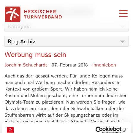
Zum Inhalt springen
BLOG
INNENLEBEN
Kategorie
Blog Archiv
Werbung muss sein
Joachim Schuchardt
- 07. Februar 2018 -
Innenleben
Auch das darf gesagt werden: Für junge Kollegen muss
man auch mal Werbung machen dürfen. Besonders im
Kontext von großem Sport. Wir haben nämlich keine
Kosten und Mühen gescheut, eine Turnerin im deutschen
Olympia-Team zu platzieren. Nun werden Sie fragen, wie
dass denn sein kann, denn der Schwebebalken oder der
Stuffenbarren wirkt auf der Skispungschanze oder im
Eiskanal ein wenig deplatziert. Stimmt. Wir machen das
perfider. Denn die junge
Rieke Kurtenacker
aus Limburg