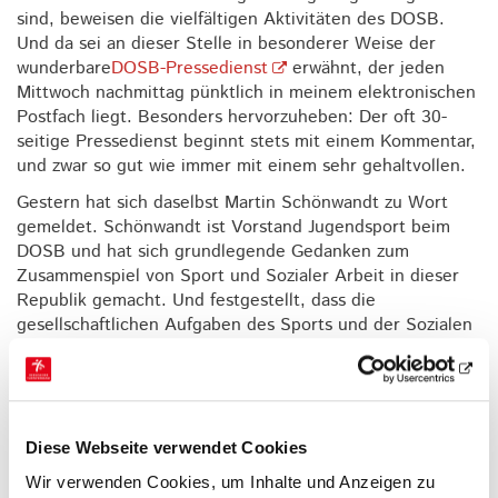
sind, beweisen die vielfältigen Aktivitäten des DOSB.
Und da sei an dieser Stelle in besonderer Weise der
wunderbare
DOSB-Pressedienst
erwähnt, der jeden
Mittwoch nachmittag pünktlich in meinem elektronischen
Postfach liegt. Besonders hervorzuheben: Der oft 30-
seitige Pressedienst beginnt stets mit einem Kommentar,
und zwar so gut wie immer mit einem sehr gehaltvollen.
Gestern hat sich daselbst Martin Schönwandt zu Wort
gemeldet. Schönwandt ist Vorstand Jugendsport beim
DOSB und hat sich grundlegende Gedanken zum
Zusammenspiel von Sport und Sozialer Arbeit in dieser
Republik gemacht. Und festgestellt, dass die
gesellschaftlichen Aufgaben des Sports und der Sozialen
Arbeit meist deckungsgleich sind, und irgendwie längst
zueinandergefunden haben. Eine nicht unwichtige
Erkenntnis, wenn wir uns als Turnvereine vor Augen
halten, welche vielfältige gesellschaftlichen und
insbesondere jugendpolitisch-pädagogischen Aufgaben
Diese Webseite verwendet Cookies
inzwischen durch fast alle Sportvereine gestemmt
Wir verwenden Cookies, um Inhalte und Anzeigen zu
werden. Wir integrieren, kennen keine soziale Schere,