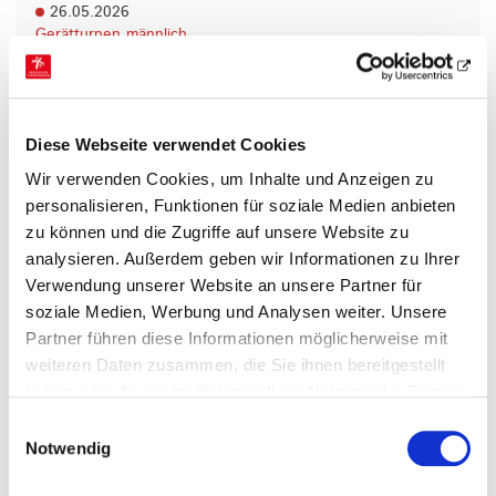
26.05.2026
Gerätturnen männlich
Limburg als Bühne des Gerätturnens
Zunächst war von der Turnjugend des Hessischen
Turnverbandes nur geplant, das im vierjährigen
Diese Webseite verwendet Cookies
Turnus stattfindende Landeskinderturnfest (LKTF)
Wir verwenden Cookies, um Inhalte und Anzeigen zu
in…
personalisieren, Funktionen für soziale Medien anbieten
mehr
zu können und die Zugriffe auf unsere Website zu
analysieren. Außerdem geben wir Informationen zu Ihrer
Verwendung unserer Website an unsere Partner für
soziale Medien, Werbung und Analysen weiter. Unsere
Partner führen diese Informationen möglicherweise mit
weiteren Daten zusammen, die Sie ihnen bereitgestellt
haben oder die sie im Rahmen Ihrer Nutzung der Dienste
gesammelt haben.
Einwilligungsauswahl
02.03.2026
Notwendig
Gerätturnen männlich