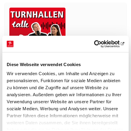
02.03.2026
Podcast
Diese Webseite verwendet Cookies
Neue Podcastfolge online: All about LKTF
mit Paula Gremm
Wir verwenden Cookies, um Inhalte und Anzeigen zu
personalisieren, Funktionen für soziale Medien anbieten
Wie fühlt sich eigentlich die Atmosphäre beim
zu können und die Zugriffe auf unsere Website zu
Landeskinderturnfest an? Welche Momente bleiben
analysieren. Außerdem geben wir Informationen zu Ihrer
wirklich hängen und warum sprechen so viele noch
Verwendung unserer Website an unsere Partner für
Jahre…
soziale Medien, Werbung und Analysen weiter. Unsere
mehr
Partner führen diese Informationen möglicherweise mit
weiteren Daten zusammen, die Sie ihnen bereitgestellt
haben oder die sie im Rahmen Ihrer Nutzung der Dienste