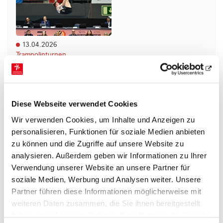
13.04.2026
Trampolinturnen
Ryan turnt knapp an einer Medaille vorbei
Bei den Europameisterschaften im portugiesischen
Portimão erreichte Ryan Eschke (Eintracht
Diese Webseite verwendet Cookies
Frankfurt) mit 57,250 Punkten den fünften Platz
Wir verwenden Cookies, um Inhalte und Anzeigen zu
und…
personalisieren, Funktionen für soziale Medien anbieten
mehr
zu können und die Zugriffe auf unsere Website zu
analysieren. Außerdem geben wir Informationen zu Ihrer
Verwendung unserer Website an unsere Partner für
soziale Medien, Werbung und Analysen weiter. Unsere
Partner führen diese Informationen möglicherweise mit
weiteren Daten zusammen, die Sie ihnen bereitgestellt
haben oder die sie im Rahmen Ihrer Nutzung der Dienste