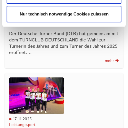
Abstimmung zu Turnerin und Turner des
Nur technisch notwendige Cookies zulassen
Jahres 2025 gestartet - Matthias Schuldt
unter den Nominierten
Der Deutsche Turner-Bund (DTB) hat gemeinsam mit
dem TURNCLUB DEUTSCHLAND die Wahl zur
Turnerin des Jahres und zum Turner des Jahres 2025
eröffnet.…
mehr
17.11.2025
Leistungssport