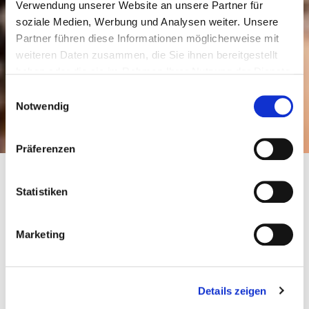
Verwendung unserer Website an unsere Partner für
soziale Medien, Werbung und Analysen weiter. Unsere
Partner führen diese Informationen möglicherweise mit
weiteren Daten zusammen, die Sie ihnen bereitgestellt
haben oder die sie im Rahmen Ihrer Nutzung der Dienste
gesammelt haben.
Einwilligungsauswahl
Notwendig
Präferenzen
Gymnastik, Gymnastik und
Statistiken
Tanz, DTB-Dance
Marketing
2025
Hessische Mannschaftsmeisterschaften Gymnastik
2025 - Wettkampfform K
09.11.2025
Details zeigen