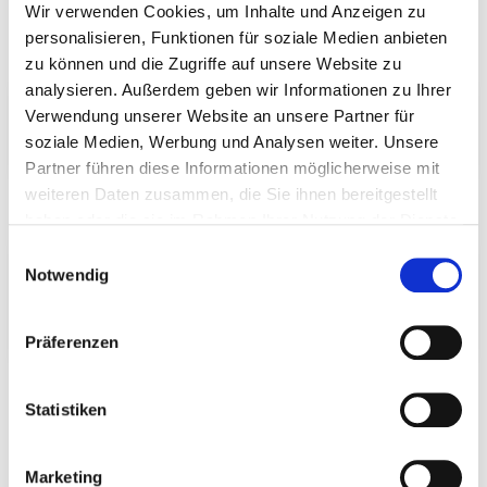
Wir verwenden Cookies, um Inhalte und Anzeigen zu
bildung@htv-online.de
personalisieren, Funktionen für soziale Medien anbieten
zu können und die Zugriffe auf unsere Website zu
Alle Termine im Kalender überblicken
analysieren. Außerdem geben wir Informationen zu Ihrer
Verwendung unserer Website an unsere Partner für
ZUR KALENDERANSICHT
soziale Medien, Werbung und Analysen weiter. Unsere
Partner führen diese Informationen möglicherweise mit
weiteren Daten zusammen, die Sie ihnen bereitgestellt
haben oder die sie im Rahmen Ihrer Nutzung der Dienste
Fragen & Antworten zur Lizenzverlängerung
gesammelt haben.
Einwilligungsauswahl
Notwendig
FRAGEN & ANTWORTEN ZUR
LIZENZVERLÄNGERUNG
Präferenzen
Übersicht der Fortbildungstermine
Statistiken
2025 & 2026
Marketing