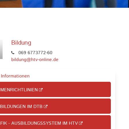
Bildung
069 6773772-60
bildung@htv-online.de
 Informationen
MENRICHTLINIEN
BILDUNGEN IM DTB
FIK - AUSBILDUNGSSYSTEM IM HTV