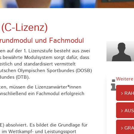
 (C-Lizenz)
: Grundmodul und Fachmodul
n auf der 1. Lizenzstufe besteht aus zwei
bewährte Modulsystem sorgt dafür, dass
itlich und standardisiert vermittelt
Deutschen Olympischen Sportbundes (DOSB)
-Bundes (DTB).
Weitere
lten, müssen die Lizenzanwärter*innen
RAH
anschließend ein Fachmodul erfolgreich
AUS
 absolviert. Es bildet die Grundlage für
GRA
C im Wettkampf- und Leistungssport