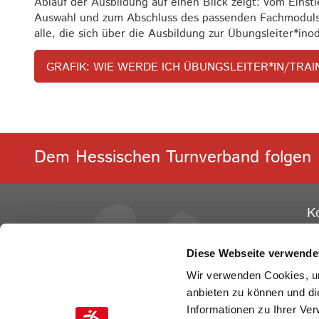
Ablauf der Ausbildung auf einen Blick zeigt: vom Einst
Auswahl und zum Abschluss des passenden Fachmoduls. 
alle, die sich über die Ausbildung zur Übungsleiter*in
o
GRAFIK: WIE WERDE ICH ÜBUNGSLEITER*IN/TRAI
Dem Hessischen Turnverband folgen
K
He
Ge
Diese Webseite verwende
Ot
Wir verwenden Cookies, um
60
anbieten zu können und di
Informationen zu Ihrer Ve
Te