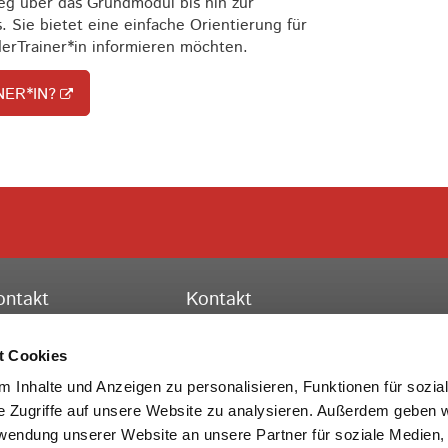
ieg über das Grundmodul bis hin zur
Sie bietet eine einfache Orientierung für
der
Trainer*in informieren möchten.
NER*IN?
ontakt
Kontakt
ssischer Turnverband e.V.
Hessischer Turnverband e.V.
schäftsstelle Frankfurt
Turn-, Leistungs- und Bildungszent
t Cookies
to-Fleck-Schneise 8
Theodor-Heuss-Str. 11
 Inhalte und Anzeigen zu personalisieren, Funktionen für sozia
528 Frankfurt am Main
36304 Alsfeld
e Zugriffe auf unsere Website zu analysieren. Außerdem geben w
rwendung unserer Website an unsere Partner für soziale Medien
lefon:
069 6773772-0
Telefon:
069 6773772-0