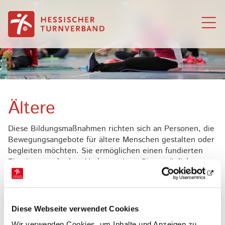
Zum Inhalt springen
Ältere
Diese Bildungsmaßnahmen richten sich an Personen, die
Bewegungsangebote für ältere Menschen gestalten oder
begleiten möchten. Sie ermöglichen einen fundierten
Einstieg - auch ohne Vorkenntnisse. Sie ermöglichen
einen Einstieg in die Arbeit mit Senior*innen, ohne eine
komplette Lizenzausbildung zu absolvieren.
Die einzelnen Angebote für Ältere sind unten aufgelistet
Diese Webseite verwendet Cookies
und jeweils näher erläutert. Zusätzlich sind dort die
Termine für das laufende Jahr
angegeben, sodass eine
Wir verwenden Cookies, um Inhalte und Anzeigen zu