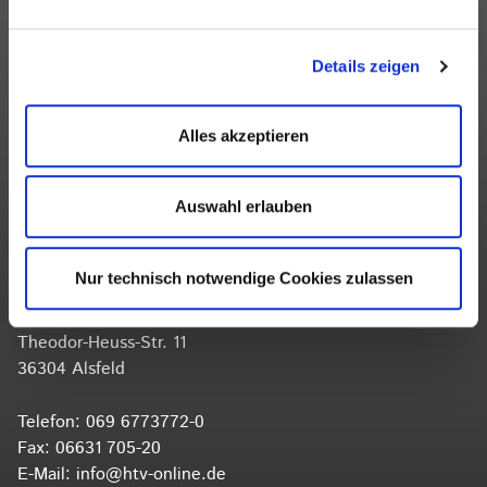
Hessischer Turnverband e.V.
Geschäftsstelle Frankfurt
Details zeigen
Otto-Fleck-Schneise 8
60528 Frankfurt am Main
Alles akzeptieren
Telefon:
069 6773772-0
Fax: 069 6773772-99
Auswahl erlauben
E-Mail:
info@htv-online.de
Kontakt
Nur technisch notwendige Cookies zulassen
Hessischer Turnverband e.V.
Turn-, Leistungs- und Bildungszentrum
Theodor-Heuss-Str. 11
36304 Alsfeld
Telefon:
069 6773772-0
Fax: 06631 705-20
E-Mail:
info@htv-online.de