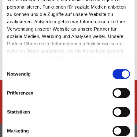
direkte Planung möglich ist.
personalisieren, Funktionen für soziale Medien anbieten
zu können und die Zugriffe auf unsere Website zu
Kurzschulung Ältere
analysieren. Außerdem geben wir Informationen zu Ihrer
Verwendung unserer Website an unsere Partner für
soziale Medien, Werbung und Analysen weiter. Unsere
Partner führen diese Informationen möglicherweise mit
weiteren Daten zusammen, die Sie ihnen bereitgestellt
Bildung
haben oder die sie im Rahmen Ihrer Nutzung der Dienste
069 6773772-60
gesammelt haben.
Einwilligungsauswahl
bildung@htv-online.de
Notwendig
Präferenzen
Dem Hessischen Turnverband
folgen
Statistiken
Marketing
Kontakt