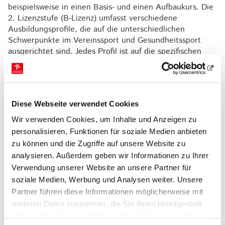
beispielsweise in einen Basis- und einen Aufbaukurs. Die
2. Lizenzstufe (B-Lizenz) umfasst verschiedene
Ausbildungsprofile, die auf die unterschiedlichen
Schwerpunkte im Vereinssport und Gesundheitssport
ausgerichtet sind. Jedes Profil ist auf die spezifischen
Anforderungen des jeweiligen Bereichs zugeschnitten
und kann sich in Aufbau und Umfang unterscheiden.
Die genauen Ausbildungswege sind bei den einzelnen
Ausbildungsprofilen untenstehend beschrieben. Unter
Diese Webseite verwendet Cookies
den einzelnen Ausbildungsprofilen sind zudem die
Wir verwenden Cookies, um Inhalte und Anzeigen zu
Termine für das laufende Jahr
angegeben, sodass eine
personalisieren, Funktionen für soziale Medien anbieten
direkte Planung möglich ist.
zu können und die Zugriffe auf unsere Website zu
analysieren. Außerdem geben wir Informationen zu Ihrer
Ausbildungsprofile
Verwendung unserer Website an unsere Partner für
soziale Medien, Werbung und Analysen weiter. Unsere
ÜL-B Sport in der Prävention Basiskurs
Allgemeine Prävention
Partner führen diese Informationen möglicherweise mit
weiteren Daten zusammen, die Sie ihnen bereitgestellt
ÜL-B Sport in der Prävention Aufbaukurs
haben oder die sie im Rahmen Ihrer Nutzung der Dienste