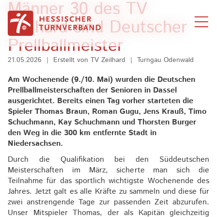
Männer 30 des TV
Zum Inhalt springen
Zeilhard sind Deutscher
Prellballmeister
21.05.2026
|
Erstellt von
TV Zeilhard
|
Turngau Odenwald
Am Wochenende (9./10. Mai) wurden die Deutschen
Prellballmeisterschaften der Senioren in Dassel
ausgerichtet. Bereits einen Tag vorher starteten die
Spieler Thomas Braun, Roman Gugu, Jens Krauß, Timo
Schuchmann, Kay Schuchmann und Thorsten Burger
den Weg in die 300 km entfernte Stadt in
Niedersachsen.
Durch die Qualifikation bei den Süddeutschen
Meisterschaften im März, sicherte man sich die
Teilnahme für das sportlich wichtigste Wochenende des
Jahres. Jetzt galt es alle Kräfte zu sammeln und diese für
zwei anstrengende Tage zur passenden Zeit abzurufen.
Unser Mitspieler Thomas, der als Kapitän gleichzeitig