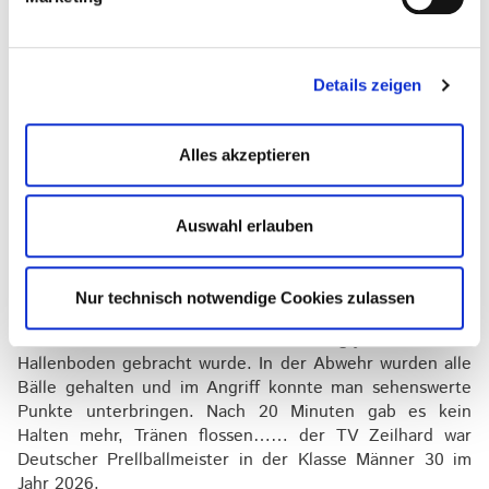
eines absoluten Topspiels, welches einem Finale wirklich
würdig war. Den Zuschauern wurde Prellball auf der
höchsten Ebene geboten und zur Halbzeit stand es dann
auch noch 15:15. Zu dieser Zeit hätte wahrscheinlich jede
Details zeigen
Pulsuhr den Notruf aktiviert, war die Herzfrequenz der
Spieler sicher im roten Bereich. Zeilhard durfte in der
zweiten Hälfte mit eigenem Ball aufschlagen und war
Alles akzeptieren
somit vielleicht auf dem Papier leicht im Vorteil. In den
nächsten sieben Minuten folgte ein Schlagabtausch der
Extraklasse beider Mannschaften. Die letzten drei
Auswahl erlauben
Minuten und somit die berühmte Crunchtime waren auf
der Uhr und jetzt würde jeder Fehler sicherlich eine
Entscheidung bedeuten. Die Jungs aus Zeilhard spielten
Nur technisch notwendige Cookies zulassen
sich in einen regelrechten Rausch und zeigten ihr bestes
Prellball, das in dieser Zusammensetzung jemals auf den
Hallenboden gebracht wurde. In der Abwehr wurden alle
Bälle gehalten und im Angriff konnte man sehenswerte
Punkte unterbringen. Nach 20 Minuten gab es kein
Halten mehr, Tränen flossen…… der TV Zeilhard war
Deutscher Prellballmeister in der Klasse Männer 30 im
Jahr 2026.