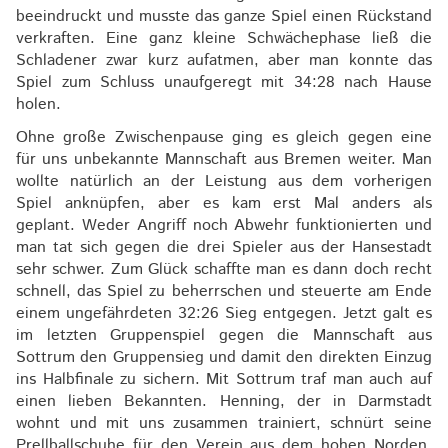
beeindruckt und musste das ganze Spiel einen Rückstand
verkraften. Eine ganz kleine Schwächephase ließ die
Schladener zwar kurz aufatmen, aber man konnte das
Spiel zum Schluss unaufgeregt mit 34:28 nach Hause
holen.
Ohne große Zwischenpause ging es gleich gegen eine
für uns unbekannte Mannschaft aus Bremen weiter. Man
wollte natürlich an der Leistung aus dem vorherigen
Spiel anknüpfen, aber es kam erst Mal anders als
geplant. Weder Angriff noch Abwehr funktionierten und
man tat sich gegen die drei Spieler aus der Hansestadt
sehr schwer. Zum Glück schaffte man es dann doch recht
schnell, das Spiel zu beherrschen und steuerte am Ende
einem ungefährdeten 32:26 Sieg entgegen. Jetzt galt es
im letzten Gruppenspiel gegen die Mannschaft aus
Sottrum den Gruppensieg und damit den direkten Einzug
ins Halbfinale zu sichern. Mit Sottrum traf man auch auf
einen lieben Bekannten. Henning, der in Darmstadt
wohnt und mit uns zusammen trainiert, schnürt seine
Prellballschuhe für den Verein aus dem hohen Norden.