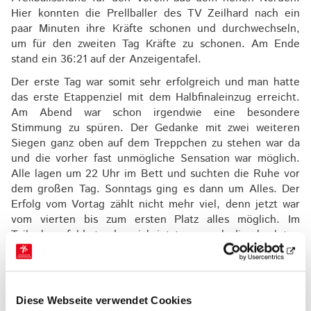
Hier konnten die Prellballer des TV Zeilhard nach ein
paar Minuten ihre Kräfte schonen und durchwechseln,
um für den zweiten Tag Kräfte zu schonen. Am Ende
stand ein 36:21 auf der Anzeigentafel.
Der erste Tag war somit sehr erfolgreich und man hatte
das erste Etappenziel mit dem Halbfinaleinzug erreicht.
Am Abend war schon irgendwie eine besondere
Stimmung zu spüren. Der Gedanke mit zwei weiteren
Siegen ganz oben auf dem Treppchen zu stehen war da
und die vorher fast unmögliche Sensation war möglich.
Alle lagen um 22 Uhr im Bett und suchten die Ruhe vor
dem großen Tag. Sonntags ging es dann um Alles. Der
Erfolg vom Vortag zählt nicht mehr viel, denn jetzt war
vom vierten bis zum ersten Platz alles möglich. Im
Teilnehmerfeld standen sich jetzt nur noch die absoluten
Spitzenmannschaften gegenüber. Im Halbfinale stand
man mit der Bundesligamannschaft des Ausrichters
Markoldendorf auf dem Feld und kämpfte um den Einzug
ins Finale. Ein harter Kampf über 20 Minuten, in denen
Diese Webseite verwendet Cookies