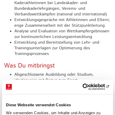
Kaderathletinnen bei Landeskader- und
Bundeskaderlehrgängen, Vereins- und
Verbandswettkämpfen (national und international)
Entwicklungsgespräche mit Athletinnen und Eltern;
enge Zusammenarbeit mit der Stützpunktleitung
Analyse und Evaluation von Wettkampfergebnissen
zur kontinuierlichen Leistungsentwicklung
Entwicklung und Bereitstellung von Lehr- und
Trainingsunterlagen zur Optimierung des
Trainingsprozesses
Was Du mitbringst
Abgeschlossene Ausbildung oder Studium,
idealerweise mit Bezug zum Sport
Mindestens eine gültige B-Lizenz Rhythmische
Sportgymnastik und Bereitschaft zur Weiterbildung
Erfahrungen in der Tätigkeit als Trainer*in in der
Rhythmischen Sportgymnastik
Diese Webseite verwendet Cookies
Begeisterung für die Arbeit mit Kindern und die
Wir verwenden Cookies, um Inhalte und Anzeigen zu
Förderung unserer Gymnastinnen