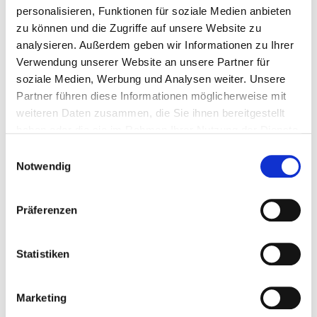
Bewusstsein für kindeswohlgerechten
personalisieren, Funktionen für soziale Medien anbieten
Leistungssport
zu können und die Zugriffe auf unsere Website zu
Sicherer Umgang mit gängigen PC-Programmen
analysieren. Außerdem geben wir Informationen zu Ihrer
Bereitschaft zu flexiblen Arbeitszeiten,
Verwendung unserer Website an unsere Partner für
einschließlich Einsätzen am Wochenende
soziale Medien, Werbung und Analysen weiter. Unsere
Team- und Kommunikationsfähigkeit
Partner führen diese Informationen möglicherweise mit
Selbstständiges, strukturiertes und sachorientiertes
weiteren Daten zusammen, die Sie ihnen bereitgestellt
Arbeiten
haben oder die sie im Rahmen Ihrer Nutzung der Dienste
gesammelt haben.
Wie wir dich unterstützen
Einwilligungsauswahl
Notwendig
Bis zu 38 Tage Urlaub im Jahr
Zuschuss zu einem Jobticket und die Möglichkeit
ein Dienstrad zu leasen
Präferenzen
Flexible Freistellungsoptionen
Möglichkeit zum mobilen Arbeiten von unterwegs
Statistiken
oder zu Hause zur Vor- und Nachbereitung der
Trainingseinheiten
Marketing
Wie wir als HTV ticken