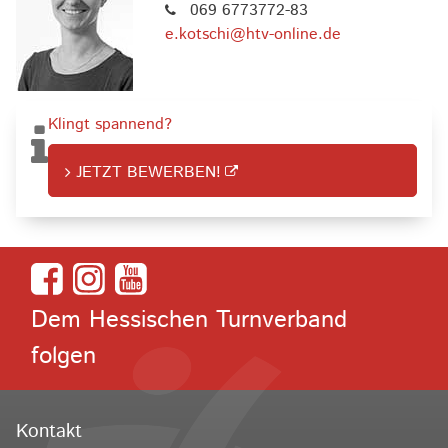
069 6773772-83
e.kotschi@htv-online.de
Klingt spannend?
JETZT BEWERBEN!
Dem Hessischen Turnverband
folgen
Kontakt