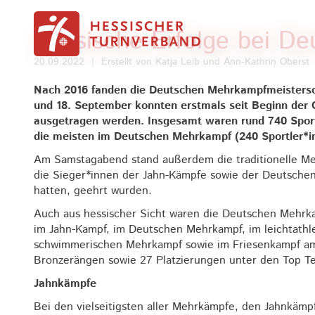
Zum Inhalt springen
Hessische Erfolge bei D
20.09.2022
|
Erstellt von
Katja Leib und Ann-Kathrin Oberst
Nach 2016 fanden die Deutschen Mehrkampfmeisterscha
und 18. September konnten erstmals seit Beginn der 
ausgetragen werden. Insgesamt waren rund 740 Sport
die meisten im Deutschen Mehrkampf (240 Sportler*i
Am Samstagabend stand außerdem die traditionelle M
die Sieger*innen der Jahn-Kämpfe sowie der Deutsche
hatten, geehrt wurden.
Auch aus hessischer Sicht waren die Deutschen Mehrka
im Jahn-Kampf, im Deutschen Mehrkampf, im leichtathl
schwimmerischen Mehrkampf sowie im Friesenkampf am St
Bronzerängen sowie 27 Platzierungen unter den Top Te
Jahnkämpfe
Bei den vielseitigsten aller Mehrkämpfe, den Jahnkämpf