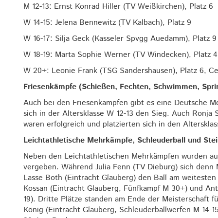
M 12-13: Ernst Konrad Hiller (TV Weißkirchen), Platz 6
W 14-15: Jelena Bennewitz (TV Kalbach), Platz 9
W 16-17: Silja Geck (Kasseler Spvgg Auedamm), Platz 9
W 18-19: Marta Sophie Werner (TV Windecken), Platz 4, 
W 20+: Leonie Frank (TSG Sandershausen), Platz 6, Ce
Friesenkämpfe (Schießen, Fechten, Schwimmen, Sprin
Auch bei den Friesenkämpfen gibt es eine Deutsche Me
sich in der Altersklasse W 12-13 den Sieg. Auch Ronja 
waren erfolgreich und platzierten sich in den Alterskl
Leichtathletische Mehrkämpfe, Schleuderball und Ste
Neben den Leichtathletischen Mehrkämpfen wurden auch
vergeben. Während Julia Fenn (TV Dieburg) sich denn M
Lasse Both (Eintracht Glauberg) den Ball am weitesten 
Kossan (Eintracht Glauberg, Fünfkampf M 30+) und Anto
19). Dritte Plätze standen am Ende der Meisterschaft fü
König (Eintracht Glauberg, Schleuderballwerfen M 14-1