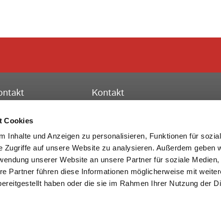
ontakt
Kontakt
ssischer Turnverband e.V.
Hessischer Turnverband e.V.
schäftsstelle Frankfurt
Turn-, Leistungs- und Bildungszent
t Cookies
to-Fleck-Schneise 8
Theodor-Heuss-Str. 11
 Inhalte und Anzeigen zu personalisieren, Funktionen für sozia
528 Frankfurt am Main
36304 Alsfeld
e Zugriffe auf unsere Website zu analysieren. Außerdem geben w
rwendung unserer Website an unsere Partner für soziale Medien
lefon:
069 6773772-0
Telefon:
069 6773772-0
re Partner führen diese Informationen möglicherweise mit weite
x: 069 6773772-99
Fax: 06631 705-20
ereitgestellt haben oder die sie im Rahmen Ihrer Nutzung der D
Mail:
info@htv-online.de
E-Mail:
info@htv-online.de