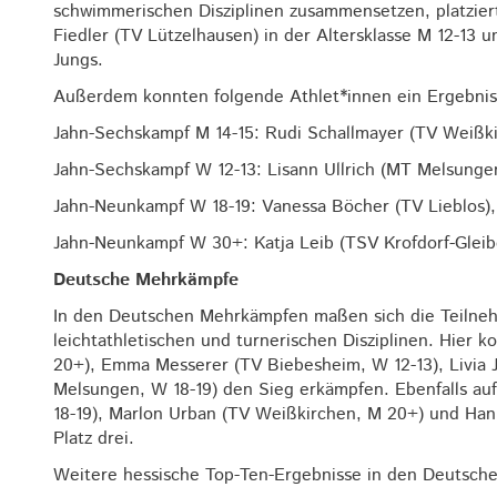
schwimmerischen Disziplinen zusammensetzen, platziert
Fiedler (TV Lützelhausen) in der Altersklasse M 12-13 
Jungs.
Außerdem konnten folgende Athlet*innen ein Ergebnis 
Jahn-Sechskampf M 14-15:
Rudi Schallmayer (TV Weißki
Jahn-Sechskampf W 12-13: Lisann Ullrich (MT Melsungen),
Jahn-Neunkampf W 18-19: Vanessa Böcher (TV Lieblos),
Jahn-Neunkampf W 30+: Katja Leib (TSV Krofdorf-Gleibe
Deutsche Mehrkämpfe
In den Deutschen Mehrkämpfen maßen sich die Teilneh
leichtathletischen und turnerischen Disziplinen. Hier
20+), Emma Messerer (TV Biebesheim, W 12-13), Livia
Melsungen, W 18-19) den Sieg erkämpfen. Ebenfalls auf
18-19), Marlon Urban (TV Weißkirchen, M 20+) und Hann
Platz drei.
Weitere hessische Top-Ten-Ergebnisse in den Deutsch