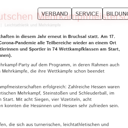
eutschen Mehrkampfmeistersc
VERBAND
SERVICE
BILDUN
|
Leichtathletik und Mehrkämpfe
ften in diesem Jahr erneut in Bruchsal statt. Am 17.
Corona-Pandemie alle Teilbereiche wieder an einem Ort
lerinnen und Sportler in 74 Wettkampfklassen am Start,
nnen).
ehrkampf-Party auf dem Programm, in deren Rahmen auch
n Mehrkämpfe, die ihre Wettkämpfe schon beendet
mpfmeisterschaften erfolgreich: Zahlreiche Hessen waren
etischen Mehrkampf, Steinstoßen und Schleuderball, im
art. Mit acht Siegen, vier Vizetiteln, acht
n konnten die Hessinnen und Hessen sehr zufrieden sein.
en, die sich aus turnerischen, leichtathletischen und