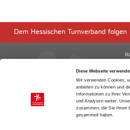
Dem Hessischen Turnverband folgen
K
He
Ge
Diese Webseite verwende
Ot
Wir verwenden Cookies, um
60
anbieten zu können und di
Informationen zu Ihrer Ve
Te
und Analysen weiter. Unse
Fa
zusammen, die Sie ihnen b
E-
gesammelt haben.