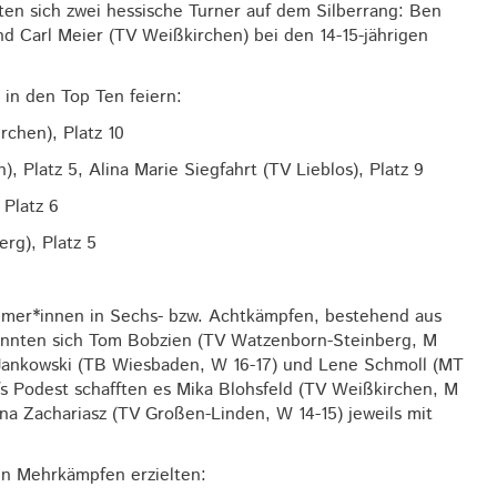
en sich zwei hessische Turner auf dem Silberrang: Ben
und Carl Meier (TV Weißkirchen) bei den 14-15-jährigen
in den Top Ten feiern:
rchen), Platz 10
 Platz 5, Alina Marie Siegfahrt (TV Lieblos), Platz 9
 Platz 6
rg), Platz 5
mer*innen in Sechs- bzw. Achtkämpfen, bestehend aus
 konnten sich Tom Bobzien (TV Watzenborn-Steinberg, M
 Jankowski (TB Wiesbaden, W 16-17) und Lene Schmoll (MT
s Podest schafften es Mika Blohsfeld (TV Weißkirchen, M
a Zachariasz (TV Großen-Linden, W 14-15) jeweils mit
en Mehrkämpfen erzielten: