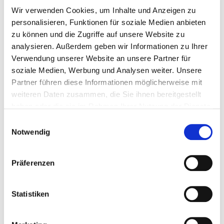
Teamwettkampf, aber auch als Einzelwettkampf
Wir verwenden Cookies, um Inhalte und Anzeigen zu
möglich
personalisieren, Funktionen für soziale Medien anbieten
Wenig Geräte & Materialien
zu können und die Zugriffe auf unsere Website zu
Einfache Durchführung
Einfache Bewertung
analysieren. Außerdem geben wir Informationen zu Ihrer
Verwendung unserer Website an unsere Partner für
soziale Medien, Werbung und Analysen weiter. Unsere
Lust ALL IN zu gehen?
Partner führen diese Informationen möglicherweise mit
weiteren Daten zusammen, die Sie ihnen bereitgestellt
Ihr habt Lust ALL IN zu gehen und gemeinsam mit uns
haben oder die sie im Rahmen Ihrer Nutzung der Dienste
das neue Wettkampfformat aus dem Gerätturnen
gesammelt haben.
auszurichten? Dann meldet euch bei uns und werdet
Einwilligungsauswahl
Ausrichter eines Teamwettkampfs, der begeistert,
Notwendig
verbindet und in Erinnerung bleibt!
Präferenzen
Erklärungsvideo zu ALL IN - Das
Turnspiel
Statistiken
Hinweis zur Barrierefreiheit: Die Untertitel des Videos
können über den YouTube-Player unter Einstellungen
aktiviert werden.