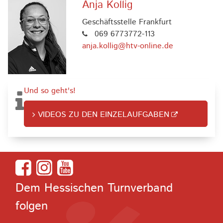
Anja Kollig
Geschäftsstelle Frankfurt
069 6773772-113
anja.kollig@htv-online.de
Und so geht's!
VIDEOS ZU DEN EINZELAUFGABEN
Dem Hessischen Turnverband
folgen