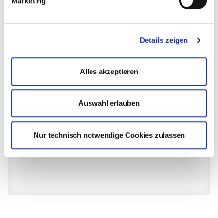
Marketing
Details zeigen
Alles akzeptieren
Bitte akzeptieren Sie die Marketing Cookies um
diesen Inhalt zu sehen.
Auswahl erlauben
COOKIE-EINSTELLUNG ÄNDERN
Nur technisch notwendige Cookies zulassen