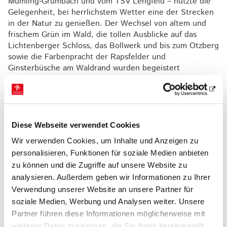
Mümling-Grumbach und vom TSV Lengfeld – nutzte die
Gelegenheit, bei herrlichstem Wetter eine der Strecken
in der Natur zu genießen. Der Wechsel von altem und
frischem Grün im Wald, die tollen Ausblicke auf das
Lichtenberger Schloss, das Bollwerk und bis zum Otzberg
sowie die Farbenpracht der Rapsfelder und
Ginsterbüsche am Waldrand wurden begeistert
aufgenommen.
Auch Rehe im Wald, eine Schlange am Wegesrand und
die ersten Weidetiere entgingen den aufmerksamen
Wanderfreunden nicht. Eine längere Mittagsrast in
Diese Webseite verwendet Cookies
Niedernhausen sowie ein Stück Kuchen und Kaffee „auf
die Hand“ rundeten den Tag ab.
Wir verwenden Cookies, um Inhalte und Anzeigen zu
personalisieren, Funktionen für soziale Medien anbieten
zu können und die Zugriffe auf unsere Website zu
analysieren. Außerdem geben wir Informationen zu Ihrer
Verwendung unserer Website an unsere Partner für
soziale Medien, Werbung und Analysen weiter. Unsere
Partner führen diese Informationen möglicherweise mit
weiteren Daten zusammen, die Sie ihnen bereitgestellt