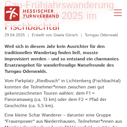
Gau-Frühjahrswanderung
Zum Inhalt springen
am 27. April 2025 im
Fischbachtal
29.04.2025
|
Erstellt von
Gisela Görsch
|
Turngau Odenwald
Weil sich in diesem Jahr kein Ausrichter für den
traditionellen Wandertag finden ließ, musste
improvisiert werden – und so entstand ein charmantes
Ersatzangebot für wanderfreudige Naturfreunde des
Turngau Odenwalds.
Vom Parkplatz „Riedbusch“ in Lichtenberg (Fischbachtal)
konnten die Teilnehmer*innen zwischen zwei gut
gekennzeichneten Touren wählen: dem F1 =
Panoramaweg (ca. 13 km) oder dem F2 = Pfad der
Geschichte (ca. 5,5 km).
Eine kleine Schar Wanderer – darunter eine Gruppe
"Frauenpower" aus Niedernhausen, Teilnehmer*innen aus