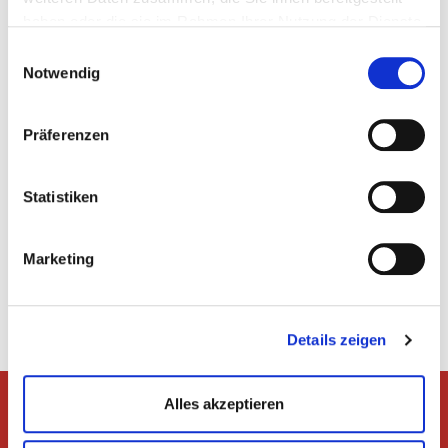
haben oder die sie im Rahmen Ihrer Nutzung der Dienste
gesammelt haben.
Einwilligungsauswahl
Notwendig
Präferenzen
Die Wanderinnen der Gau-Frühjahrswanderung des Turngau
Odenwalds (Foto: Gisela Görsch).
Statistiken
Marketing
Zurück
Details zeigen
Alles akzeptieren
Dem Hessischen Turnverband