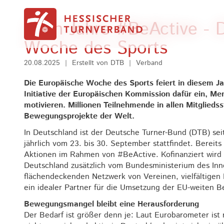
Zum Inhalt springen
Zehn Jahre #BeActive - 
Woche des Sports
20.08.2025
|
Erstellt von
DTB
|
Verband
Die Europäische Woche des Sports feiert in diesem Jah
Initiative der Europäischen Kommission dafür ein, Me
motivieren. Millionen Teilnehmende in allen Mitglie
Bewegungsprojekte der Welt.
In Deutschland ist der Deutsche Turner-Bund (DTB) sei
jährlich vom 23. bis 30. September stattfindet. Berei
Aktionen im Rahmen von #BeActive. Kofinanziert wird
Deutschland zusätzlich vom Bundesministerium des Inn
flächendeckenden Netzwerk von Vereinen, vielfältige
ein idealer Partner für die Umsetzung der EU-weiten
Bewegungsmangel bleibt eine Herausforderung
Der Bedarf ist größer denn je: Laut Eurobarometer ist