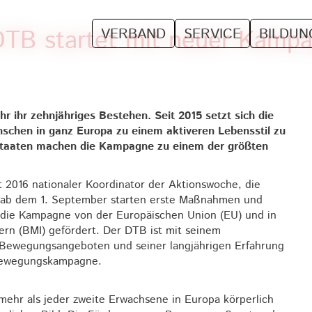
DTB startet mit neuer Kampa
VERBAND
SERVICE
BILDUN
r ihr zehnjähriges Bestehen. Seit 2015 setzt sich die
nschen in ganz Europa zu einem aktiveren Lebensstil zu
dsstaaten machen die Kampagne zu einem der größten
t 2016 nationaler Koordinator der Aktionswoche, die
ts ab dem 1. September starten erste Maßnahmen und
 die Kampagne von der Europäischen Union (EU) und in
ern (BMI) gefördert. Der DTB ist mit seinem
n Bewegungsangeboten und seiner langjährigen Erfahrung
 Bewegungskampagne.
 mehr als jeder zweite Erwachsene in Europa körperlich