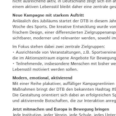
nicht ausreichend aktiv, in Deutschland zeigt sich ein
einem aktiven Lebensstil bleibt daher eine zentrale ges
Neue Kampagne mit starkem Auftritt
Anlässlich des Jubiläums startet der DTB in diesem Ja
Woche des Sports. Die kreative Entwicklung wurde von
frischem Design, einer differenzierten Zielgruppenans
sichtbarer, moderner und relevanter werden, sowohl im
Im Fokus stehen dabei zwei zentrale Zielgruppen:
• Ausrichtende von Veranstaltungen, z.B. Sportverei
die im Aktionszeitraum eigene Angebote für Bewegung
• Teilnehmende, insbesondere Menschen mit bisher wen
Lebensstil motiviert werden sollen.
Modern, emotional, aktivierend
Mit einer Reihe plakativer, auffälliger Kampagnenlinien
Maßnahmen bringt der DTB den bekannten Hashtag #B
Die Gestaltung orientiert sich dabei an erfolgreichen
und aktivierende Botschaften, die zur Interaktion anre
Jetzt mitmachen und Europa in Bewegung bringen
Jede Institution, jeder Verein, jede Schule, jedes Un