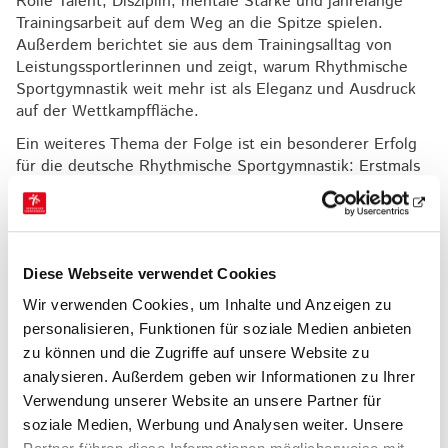
Rolle Talent, Disziplin, mentale Stärke und jahrelange
Trainingsarbeit auf dem Weg an die Spitze spielen.
Außerdem berichtet sie aus dem Trainingsalltag von
Leistungssportlerinnen und zeigt, warum Rhythmische
Sportgymnastik weit mehr ist als Eleganz und Ausdruck
auf der Wettkampffläche.
Ein weiteres Thema der Folge ist ein besonderer Erfolg
für die deutsche Rhythmische Sportgymnastik: Erstmals
seit langer Zeit konnte eine deutsche Athletin bei einer
Jugend-Europameisterschaft wieder eine Medaille
gewinnen. Gemeinsam sprechen wir darüber, was hinter
diesem Erfolg steckt, welche Bedeutung er für die
Diese Webseite verwendet Cookies
Sportart hat und welche Perspektiven sich daraus für die
Zukunft der Rhythmischen Sportgymnastik in
Wir verwenden Cookies, um Inhalte und Anzeigen zu
Deutschland ergeben.
personalisieren, Funktionen für soziale Medien anbieten
Folge 6 ist ab sofort auf allen gängigen Podcast-
zu können und die Zugriffe auf unsere Website zu
Plattformen verfügbar.
Jetzt reinhören!
analysieren. Außerdem geben wir Informationen zu Ihrer
Verwendung unserer Website an unsere Partner für
soziale Medien, Werbung und Analysen weiter. Unsere