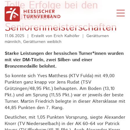
Tolle Erfolge bei den
Zum Inhalt springen
Deutschen
Seniorenmeisterschaften
11.06.2025
|
Erstellt von
Erich Kalhöfer
|
Gerätturnen
männlich, Gerätturnen weiblich
Starke Leistungen der hessischen Turner*innen wurden
mit vier DM-Titeln, zwei Silber- und einer
Bronzemedaille belohnt.
So konnte sich Yves Matthess (KTV Fulda) mit 49,00
Punkten ganz knapp vor Jens Rudat (TSV
Grötzingen/48,95 Pkt.) behaupten. Am Boden (13,10
Pkt.) und am Sprung (11,55 Pkt.) war er jeweils der beste
Turner. Martin Friedrich belegte in dieser Altersklasse mit
44,85 Punkten den 7. Rang.
Deutlicher, mit 1,05 Punkten Vorsprung, siegte Alexander
Knorr (TV Niederseelbach) in der AK 60–64 vor Patrick