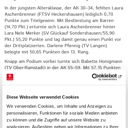
In der jüngsten Altersklasse, der AK 30–34, fehlten Laura
Aschenbrenner (FTSV Heckershausen) lediglich 0,70
Punkte zum Titelgewinn. Mit Bestleistung am Barren
(14,70 Pkt.) erturnte sich Laura Aschenbrenner hinter
Lara Nele Merker (SV Glückauf Sondershausen/55,90
Pkt.) 55,20 Punkte und lag damit genau einen Punkt vor
der Drittplatzierten. Darlene Pfennig (TV Langen)
belegte mit 50,65 Punkten den 13. Rang.
Knapp am Podium vorbei turnte sich Babette Honigmann
(TV Ober-Ramstadt) in der AK 55–59. Mit 57,15 Punkten
fehlten ihr nur 0,50 Punkte zur Silbermedaille.
In der AK 40–44 belegten Leonie Zugwurst (TSG
Sandershausen) und Stefanie Sendler (KSV Baunatal) mit
50,40 bzw. 50,30 Punkten die Ränge 9 und 10.
Diese Webseite verwendet Cookies
Ebenfalls dicht beisammen platzierten sich Katja Leib
Wir verwenden Cookies, um Inhalte und Anzeigen zu
(TSV Krofdorf-Gleiberg/48,75 Pkt.) und Anne Lehmann
personalisieren, Funktionen für soziale Medien anbieten
(TB Wiesbaden/48,30 Pkt.) in der AK 45–49 auf Rang 16
zu können und die Zugriffe auf unsere Website zu
und 17. Miriam Seeland (EKG Heusenstamm) wurde in der
analysieren. Außerdem geben wir Informationen zu Ihrer