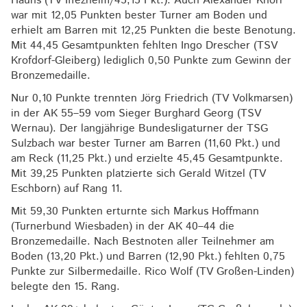
Hauns (TV Iffezheim/45,15 Pkt.). Auch Alexander Knorr
war mit 12,05 Punkten bester Turner am Boden und
erhielt am Barren mit 12,25 Punkten die beste Benotung.
Mit 44,45 Gesamtpunkten fehlten Ingo Drescher (TSV
Krofdorf-Gleiberg) lediglich 0,50 Punkte zum Gewinn der
Bronzemedaille.
Nur 0,10 Punkte trennten Jörg Friedrich (TV Volkmarsen)
in der AK 55–59 vom Sieger Burghard Georg (TSV
Wernau). Der langjährige Bundesligaturner der TSG
Sulzbach war bester Turner am Barren (11,60 Pkt.) und
am Reck (11,25 Pkt.) und erzielte 45,45 Gesamtpunkte.
Mit 39,25 Punkten platzierte sich Gerald Witzel (TV
Eschborn) auf Rang 11.
Mit 59,30 Punkten erturnte sich Markus Hoffmann
(Turnerbund Wiesbaden) in der AK 40–44 die
Bronzemedaille. Nach Bestnoten aller Teilnehmer am
Boden (13,20 Pkt.) und Barren (12,90 Pkt.) fehlten 0,75
Punkte zur Silbermedaille. Rico Wolf (TV Großen-Linden)
belegte den 15. Rang.