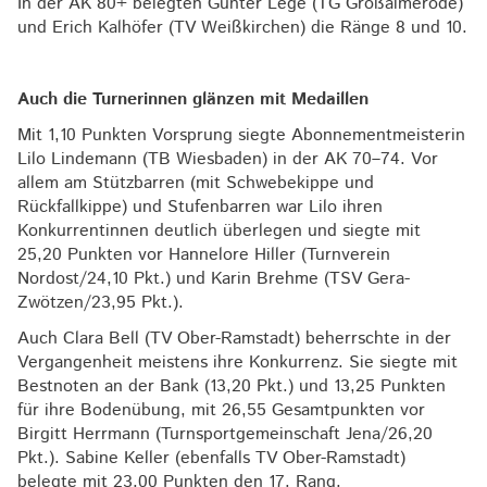
In der AK 80+ belegten Günter Lege (TG Großalmerode)
und Erich Kalhöfer (TV Weißkirchen) die Ränge 8 und 10.
Auch die Turnerinnen glänzen mit Medaillen
Mit 1,10 Punkten Vorsprung siegte Abonnementmeisterin
Lilo Lindemann (TB Wiesbaden) in der AK 70–74. Vor
allem am Stützbarren (mit Schwebekippe und
Rückfallkippe) und Stufenbarren war Lilo ihren
Konkurrentinnen deutlich überlegen und siegte mit
25,20 Punkten vor Hannelore Hiller (Turnverein
Nordost/24,10 Pkt.) und Karin Brehme (TSV Gera-
Zwötzen/23,95 Pkt.).
Auch Clara Bell (TV Ober-Ramstadt) beherrschte in der
Vergangenheit meistens ihre Konkurrenz. Sie siegte mit
Bestnoten an der Bank (13,20 Pkt.) und 13,25 Punkten
für ihre Bodenübung, mit 26,55 Gesamtpunkten vor
Birgitt Herrmann (Turnsportgemeinschaft Jena/26,20
Pkt.). Sabine Keller (ebenfalls TV Ober-Ramstadt)
belegte mit 23,00 Punkten den 17. Rang.