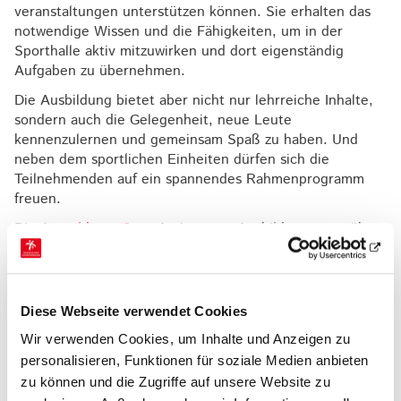
veranstaltungen unterstützen können. Sie erhalten das
notwendige Wissen und die Fähigkeiten, um in der
Sporthalle aktiv mitzuwirken und dort eigenständig
Aufgaben zu übernehmen.
Die Ausbildung bietet aber nicht nur lehrreiche Inhalte,
sondern auch die Gelegenheit, neue Leute
kennenzulernen und gemeinsam Spaß zu haben. Und
neben dem sportlichen Einheiten dürfen sich die
Teilnehmenden auf ein spannendes Rahmenprogramm
freuen.
Die
Anmeldung
zur Assistenten-Ausbildung muss über
die Schule erfolgen und ist über das Buchungsportal
Yolawo möglich. Die Kosten belaufen sich auf 220 Euro
pro Schüler*in. Mehr Informationen zur Ausbildung
finden sich
hier
.
Diese Webseite verwendet Cookies
Wir verwenden Cookies, um Inhalte und Anzeigen zu
Auf einen Blick
personalisieren, Funktionen für soziale Medien anbieten
Was:
Assistenten-Ausbildung
zu können und die Zugriffe auf unsere Website zu