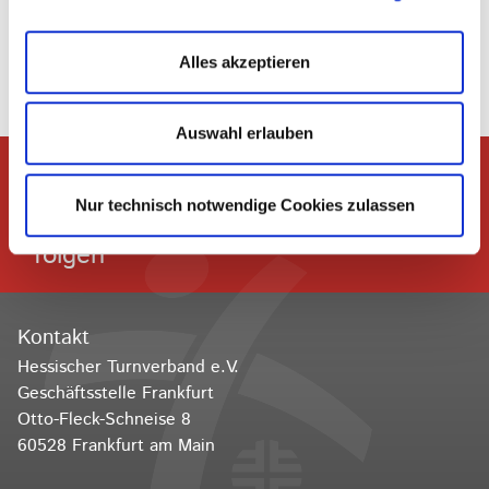
Zurück
Alles akzeptieren
Auswahl erlauben
Nur technisch notwendige Cookies zulassen
Dem Hessischen Turnverband
folgen
Kontakt
Hessischer Turnverband e.V.
Geschäftsstelle Frankfurt
Otto-Fleck-Schneise 8
60528 Frankfurt am Main