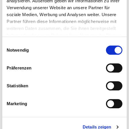
analysieren. Außerdem geben wir Informationen zu Ihrer
Wann:
4. - 8. November 2024
Verwendung unserer Website an unsere Partner für
Wo:
Turnzentrum Alsfeld
soziale Medien, Werbung und Analysen weiter. Unsere
Anmeldung:
hier
Partner führen diese Informationen möglicherweise mit
weiteren Daten zusammen, die Sie ihnen bereitgestellt
haben oder die sie im Rahmen Ihrer Nutzung der Dienste
gesammelt haben.
Einwilligungsauswahl
Notwendig
Präferenzen
Statistiken
Marketing
Details zeigen