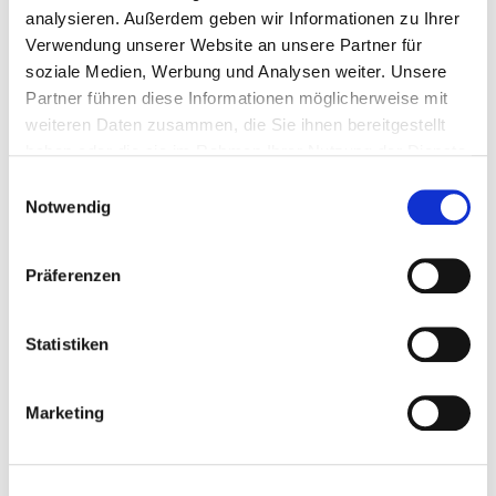
ZUR ANMELDUNG
analysieren. Außerdem geben wir Informationen zu Ihrer
Verwendung unserer Website an unsere Partner für
soziale Medien, Werbung und Analysen weiter. Unsere
Weitere Informationen sind in unter Vereinsservice >
Partner führen diese Informationen möglicherweise mit
Infos und Hilfen in der Coronazeit
zu finden.
weiteren Daten zusammen, die Sie ihnen bereitgestellt
haben oder die sie im Rahmen Ihrer Nutzung der Dienste
gesammelt haben.
Einwilligungsauswahl
Notwendig
Präferenzen
Statistiken
Marketing