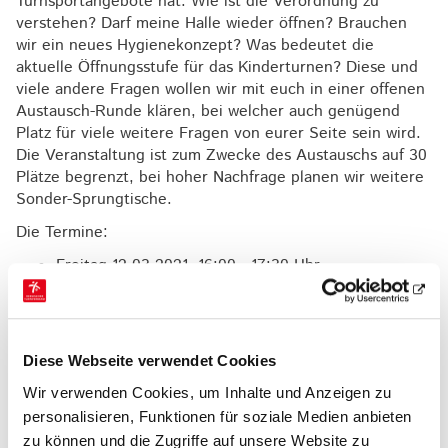
Turnsportangebote hat. Wie ist die Verordnung zu
verstehen? Darf meine Halle wieder öffnen? Brauchen
wir ein neues Hygienekonzept? Was bedeutet die
aktuelle Öffnungsstufe für das Kinderturnen? Diese und
viele andere Fragen wollen wir mit euch in einer offenen
Austausch-Runde klären, bei welcher auch genügend
Platz für viele weitere Fragen von eurer Seite sein wird.
Die Veranstaltung ist zum Zwecke des Austauschs auf 30
Plätze begrenzt, bei hoher Nachfrage planen wir weitere
Sonder-Sprungtische.
Die Termine:
Freitag 12.03.2021, 16:00 - 17:30 Uhr
Montag 15.03.2021, 10:00 - 11:30 Uhr
Montag 15.03.2021, 18:30 - 20:00 Uhr
Mittwoch 17.03.2021, 10:00 - 11:30 Uhr
Mittwoch 17.03.2021, 18:30 - 20:00 Uhr
Diese Webseite verwendet Cookies
Die Anmeldung zu den jeweiligen Terminen ist jeweils bis
Wir verwenden Cookies, um Inhalte und Anzeigen zu
zweieinhalb Stunden vor Beginn möglich.
personalisieren, Funktionen für soziale Medien anbieten
zu können und die Zugriffe auf unsere Website zu