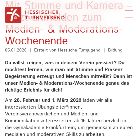
Mit Stimme und Kamera –
Zum Inhalt springen
Jetzt anmelden zum
Medien- & Moderations-
Wochenende
06.01.2026
|
Erstellt von
Hessische Turnjugend
|
Bildung
Du willst zeigen, was in deinem Verein passiert? Du
möchtest lernen, wie man mit Stimme und Präsenz
Begeisterung erzeugt und Menschen mitreißt? Dann ist
unser Medien- & Moderations-Wochenende genau das
richtige Erlebnis für dich!
Am
28. Februar und 1. März 2026
laden wir alle
interessierten Übungsleiter*innen,
Vereinsverantwortlichen und Medien- und
Kommunikationsinteressierten ab 16 Jahren herzlich in
die Gymakademie Frankfurt ein, um gemeinsam an euren
medialen und moderativen Skills zu arbeiten.