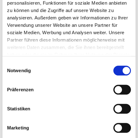
Kosten?
ab 55€
personalisieren, Funktionen für soziale Medien anbieten
zu können und die Zugriffe auf unsere Website zu
Inklusive?
Lehrgangsmaterial, Verpflegung
analysieren. Außerdem geben wir Informationen zu Ihrer
Anmeldung?
Verwendung unserer Website an unsere Partner für
28.02 - 01.03.2026
HIER
soziale Medien, Werbung und Analysen weiter. Unsere
Partner führen diese Informationen möglicherweise mit
28.02.2026
HIER
weiteren Daten zusammen, die Sie ihnen bereitgestellt
haben oder die sie im Rahmen Ihrer Nutzung der Dienste
01.03.2026
gesammelt haben.
HIER
Einwilligungsauswahl
Notwendig
Meldeschluss?
29.01.2026
Präferenzen
Anerkennung?
4 LE pro Tag
Statistiken
Warum mitmachen?
Egal, ob du in deinem Verein regelmäßig Inhalte für die
Öffentlichkeit erstellst, Veranstaltungen präsent
Marketing
moderierst oder einfach deine Kompetenzen erweitern