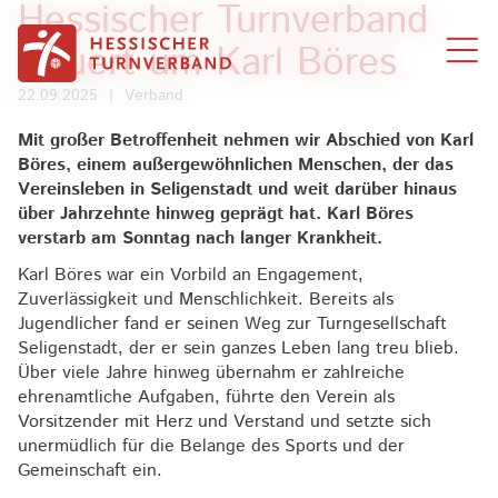
Hessischer Turnverband
Zum Inhalt springen
trauert um Karl Böres
22.09.2025
|
Verband
Mit großer Betroffenheit nehmen wir Abschied von Karl
Böres, einem außergewöhnlichen Menschen, der das
Vereinsleben in Seligenstadt und weit darüber hinaus
über Jahrzehnte hinweg geprägt hat. Karl Böres
verstarb am Sonntag nach langer Krankheit.
Karl Böres war ein Vorbild an Engagement,
Zuverlässigkeit und Menschlichkeit. Bereits als
Jugendlicher fand er seinen Weg zur Turngesellschaft
Seligenstadt, der er sein ganzes Leben lang treu blieb.
Über viele Jahre hinweg übernahm er zahlreiche
ehrenamtliche Aufgaben, führte den Verein als
Vorsitzender mit Herz und Verstand und setzte sich
unermüdlich für die Belange des Sports und der
Gemeinschaft ein.