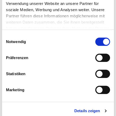
Verwendung unserer Website an unsere Partner für
soziale Medien, Werbung und Analysen weiter. Unsere
Partner führen diese Informationen möglicherweise mit
weiteren Daten zusammen, die Sie ihnen bereitgestellt
haben oder die sie im Rahmen Ihrer Nutzung der Dienste
gesammelt haben.
Einwilligungsauswahl
Notwendig
Präferenzen
Statistiken
Karl Böres bei der Feier zum 75-jährigen Bestehen des
Hessischen Turnverbandes.
Marketing
Foto: Kai Peters
Details zeigen
Zurück