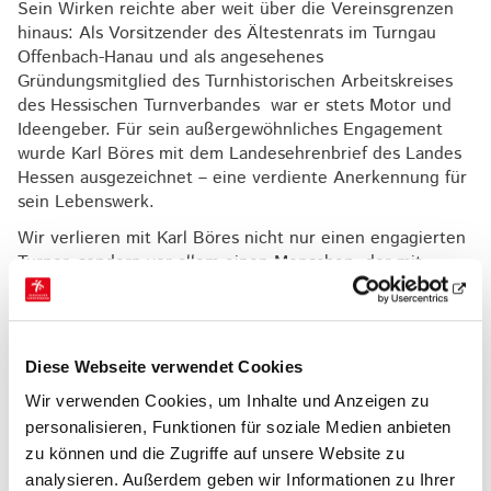
Sein Wirken reichte aber weit über die Vereinsgrenzen
hinaus: Als Vorsitzender des Ältestenrats im Turngau
Offenbach-Hanau und als angesehenes
Gründungsmitglied des Turnhistorischen Arbeitskreises
des Hessischen Turnverbandes war er stets Motor und
Ideengeber. Für sein außergewöhnliches Engagement
wurde Karl Böres mit dem Landesehrenbrief des Landes
Hessen ausgezeichnet – eine verdiente Anerkennung für
sein Lebenswerk.
Wir verlieren mit Karl Böres nicht nur einen engagierten
Turner, sondern vor allem einen Menschen, der mit
seiner Hilfsbereitschaft, seinem Humor und seiner
Herzlichkeit viele Leben bereichert hat.
Unser tiefes Mitgefühl gilt seiner Familie und allen, die
Diese Webseite verwendet Cookies
ihm nahe standen.
Wir verwenden Cookies, um Inhalte und Anzeigen zu
Der Hessische Turnverband und der Turngau Offenbach
personalisieren, Funktionen für soziale Medien anbieten
Hanau werden ihm stets ein ehrendes Andenken
bewahren.
zu können und die Zugriffe auf unsere Website zu
analysieren. Außerdem geben wir Informationen zu Ihrer