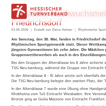
Zum Inhalt springen
Hessische Nachwuchsmeis
Friedrichsdorf
03.06.2026
|
Erstellt von
Elena Helmer
|
Rhythmische Spor
Am Samstag, den 30. Mai, fanden in Friedrichsdorf d
Rhythmischen Sportgymnastik statt. Dieser Wettkampf
jüngsten Gymnastinnen bis zehn Jahre. Die Mädchen p
Gruppenwettbewerben als auch in den Einzelübungen 
Bei den Gruppen der Altersklasse bis 8 Jahre sicherte s
TSG Neu-Isenburg, während die Gruppe von Eintracht F
In der Altersklasse 8 - 10 Jahre setzte sich ebenfalls
Die TSG Neu-Isenburg belegte den zweiten Platz, der 
In der Altersklasse 7 wurde eine Übung ohne Handgerät
Khokhotna vom TuS Eintracht Wiesbaden. Ihre Vereinsk
Bronze ging an Giulia Mazzone von Eintracht Frankfurt.