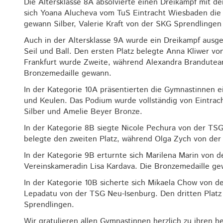
Die Altersklasse 8A absolvierte einen Dreikampf mit d
sich Yoana Alucheva vom TuS Eintracht Wiesbaden die G
gewann Silber, Valerie Kraft von der SKG Sprendlingen
Auch in der Altersklasse 9A wurde ein Dreikampf aus
Seil und Ball. Den ersten Platz belegte Anna Kliwer vo
Frankfurt wurde Zweite, während Alexandra Brandutean
Bronzemedaille gewann.
In der Kategorie 10A präsentierten die Gymnastinnen 
und Keulen. Das Podium wurde vollständig von Eintrach
Silber und Amelie Beyer Bronze.
In der Kategorie 8B siegte Nicole Pechura von der TSG
belegte den zweiten Platz, während Olga Zych von der
In der Kategorie 9B erturnte sich Marilena Marin von d
Vereinskameradin Lisa Kardava. Die Bronzemedaille g
In der Kategorie 10B sicherte sich Mikaela Chow von de
Lepadatu von der TSG Neu-Isenburg. Den dritten Platz
Sprendlingen.
Wir gratulieren allen Gymnastinnen herzlich zu ihren 