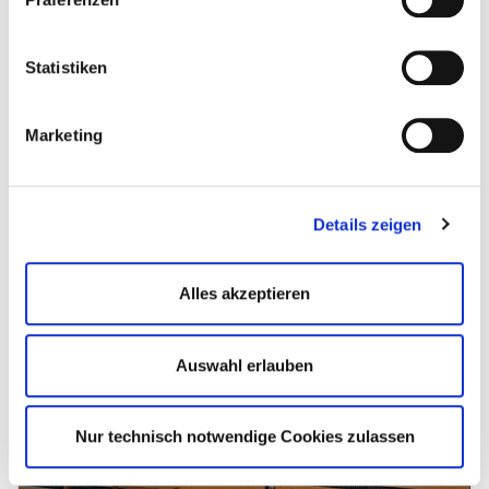
Nun steht für alle Gymnastinnen die Vorbereitung für
kommende Wettkämpfe nach den neuen
Wertungsvorschriften an.
Statistiken
Marketing
Details zeigen
Alles akzeptieren
Auswahl erlauben
v.l. Darja, Katrin, Leonie, Janna, Regina und Nele. Foto: Bettina
Nur technisch notwendige Cookies zulassen
Reinhardt