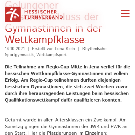
Gelungener
Zum Inhalt springen
Saisonabschluss der
Gymnastinnen in der
Wettkampfklasse
14.10.2021
|
Erstellt von
Ilona Klein
|
Rhythmische
Sportgymnastik, Wettkampfsport
Die Teilnahme am Regio-Cup Mitte in Jena verlief für die
hessischen Wettkampfklasse-Gymnastinnen mit vollem
Erfolg. Am Regio-Cup teilnehmen durften diejenigen
hessischen Gymnastinnen, die sich zwei Wochen zuvor
durch ihre herausragenden Leistungen beim hessischen
Qualifikationswettkampf dafür qualifizieren konnten.
Geturnt wurde in allen Altersklassen ein Zweikampf. Am
Samstag gingen die Gymnastinnen der JWK und FWK an
den Start. Hier die Platzierungen im Einzelnen: