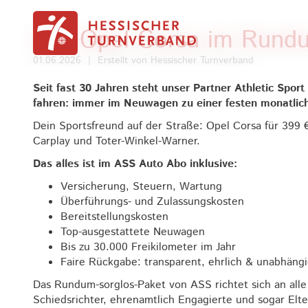
Zum Inhalt springen
Der Opel Corsa im Rund
01.06.2026
|
Erstellt von
Hessischer Turnverband
Seit fast 30 Jahren steht unser Partner Athletic Sport
fahren: immer im Neuwagen zu einer festen monatlichen
Dein Sportsfreund auf der Straße: Opel Corsa für 399 
Carplay und Toter-Winkel-Warner.
Das alles ist im ASS Auto Abo inklusive:
Versicherung, Steuern, Wartung
Überführungs- und Zulassungskosten
Bereitstellungskosten
Top-ausgestattete Neuwagen
Bis zu 30.000 Freikilometer im Jahr
Faire Rückgabe: transparent, ehrlich & unabhängi
Das Rundum-sorglos-Paket von ASS richtet sich an alle 
Schiedsrichter, ehrenamtlich Engagierte und sogar Elt