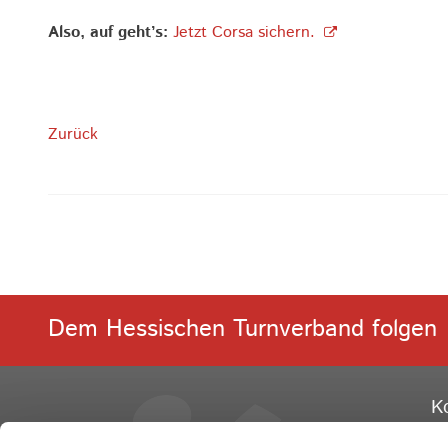
Also, auf geht’s:
Jetzt Corsa sichern.
Zurück
Dem Hessischen Turnverband folgen
K
He