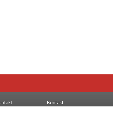
ontakt
Kontakt
ssischer Turnverband e.V.
Hessischer Turnverband e.V.