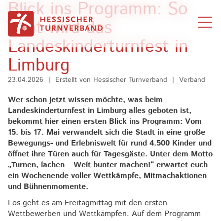
Blick ins Programm: So
Zum Inhalt springen
bunt wird das
Landeskinderturnfest in
Limburg
23.04.2026
|
Erstellt von
Hessischer Turnverband
|
Verband
Wer schon jetzt wissen möchte, was beim
Landeskinderturnfest in Limburg alles geboten ist,
bekommt hier einen ersten Blick ins Programm: Vom
15. bis 17. Mai verwandelt sich die Stadt in eine große
Bewegungs- und Erlebniswelt für rund 4.500 Kinder und
öffnet ihre Türen auch für Tagesgäste. Unter dem Motto
„Turnen, lachen – Welt bunter machen!“ erwartet euch
ein Wochenende voller Wettkämpfe, Mitmachaktionen
und Bühnenmomente.
Los geht es am Freitagmittag mit den ersten
Wettbewerben und Wettkämpfen. Auf dem Programm