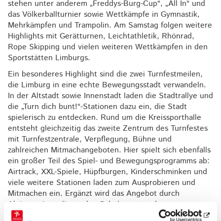
stehen unter anderem „Freddys-Burg-Cup“, „All In“ und
das Völkerballturnier sowie Wettkämpfe in Gymnastik,
Mehrkämpfen und Trampolin. Am Samstag folgen weitere
Highlights mit Gerätturnen, Leichtathletik, Rhönrad,
Rope Skipping und vielen weiteren Wettkämpfen in den
Sportstätten Limburgs.
Ein besonderes Highlight sind die zwei Turnfestmeilen,
die Limburg in eine echte Bewegungsstadt verwandeln.
In der Altstadt sowie Innenstadt laden die Stadtrallye und
die „Turn dich bunt!“-Stationen dazu ein, die Stadt
spielerisch zu entdecken. Rund um die Kreissporthalle
entsteht gleichzeitig das zweite Zentrum des Turnfestes
mit Turnfestzentrale, Verpflegung, Bühne und
zahlreichen Mitmachangeboten. Hier spielt sich ebenfalls
ein großer Teil des Spiel- und Bewegungsprogramms ab:
Airtrack, XXL-Spiele, Hüpfburgen, Kinderschminken und
viele weitere Stationen laden zum Ausprobieren und
Mitmachen ein. Ergänzt wird das Angebot durch
Aktionen in umliegenden Schulen, etwa das
Kinderturnland oder aus dem Bereich Rope Skipping.