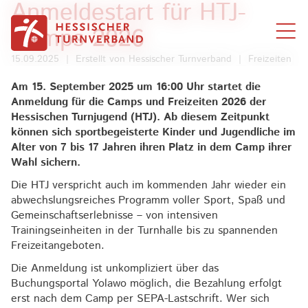
Anmeldestart für HTJ-
Zum Inhalt springen
Camps 2026
15.09.2025
|
Erstellt von
Hessischer Turnverband
|
Freizeiten
Am 15. September 2025 um 16:00 Uhr startet die
Anmeldung für die Camps und Freizeiten 2026 der
Hessischen Turnjugend (HTJ). Ab diesem Zeitpunkt
können sich sportbegeisterte Kinder und Jugendliche im
Alter von 7 bis 17 Jahren ihren Platz in dem Camp ihrer
Wahl sichern.
Die HTJ verspricht auch im kommenden Jahr wieder ein
abwechslungsreiches Programm voller Sport, Spaß und
Gemeinschaftserlebnisse – von intensiven
Trainingseinheiten in der Turnhalle bis zu spannenden
Freizeitangeboten.
Die Anmeldung ist unkompliziert über das
Buchungsportal Yolawo möglich, die Bezahlung erfolgt
erst nach dem Camp per SEPA-Lastschrift. Wer sich