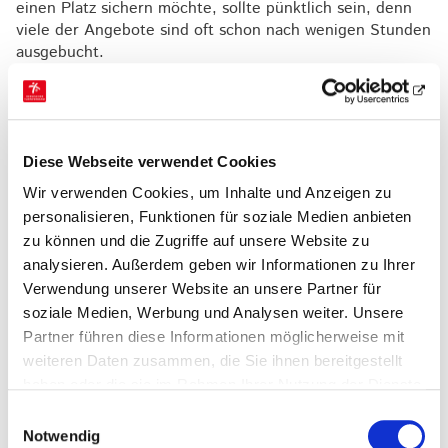
einen Platz sichern möchte, sollte pünktlich sein, denn
viele der Angebote sind oft schon nach wenigen Stunden
ausgebucht.
Der Termin gilt daher als Pflichttermin für alle, die im
Sommer 2026 unvergessliche Tage voller Bewegung,
Action und Teamgeist erleben wollen.
Hier
findest du
alle Termine zu den einzelnen Camps und Freizeiten.
Diese Webseite verwendet Cookies
Wir verwenden Cookies, um Inhalte und Anzeigen zu
personalisieren, Funktionen für soziale Medien anbieten
zu können und die Zugriffe auf unsere Website zu
analysieren. Außerdem geben wir Informationen zu Ihrer
Verwendung unserer Website an unsere Partner für
soziale Medien, Werbung und Analysen weiter. Unsere
Partner führen diese Informationen möglicherweise mit
weiteren Daten zusammen, die Sie ihnen bereitgestellt
haben oder die sie im Rahmen Ihrer Nutzung der Dienste
gesammelt haben.
Einwilligungsauswahl
Notwendig