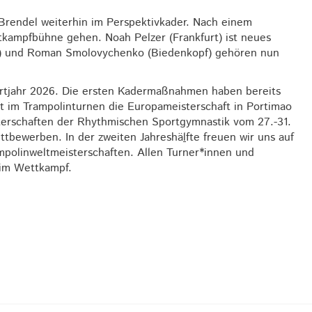
Brendel weiterhin im Perspektivkader. Nach einem
ttkampfbühne gehen. Noah Pelzer (Frankfurt) ist neues
el) und Roman Smolovychenko (Biedenkopf) gehören nun
ortjahr 2026. Die ersten Kadermaßnahmen haben bereits
ist im Trampolinturnen die Europameisterschaft in Portimao
isterschaften der Rhythmischen Sportgymnastik vom 27.-31.
ettbewerben. In der zweiten Jahreshä
l
fte freuen wir uns auf
mpolinweltmeisterschaften. Allen Turner*innen und
d im Wettkampf.