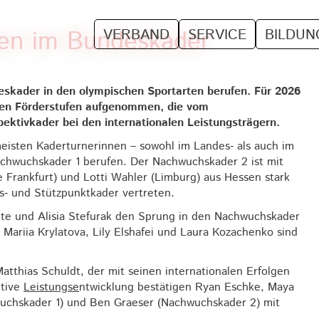
sen im Bundeskader
VERBAND
SERVICE
BILDUN
skader in den olympischen Sportarten berufen. Für 2026
enen Förderstufen aufgenommen, die vom
ektivkader bei den internationalen Leistungsträgern.
meisten Kaderturnerinnen – sowohl im Landes- als auch im
chwuchskader 1 berufen. Der Nachwuchskader 2 ist mit
le Frankfurt) und Lotti Wahler (Limburg) aus Hessen stark
es- und Stützpunktkader vertreten.
te und Alisia Stefurak den Sprung in den Nachwuchskader
. Mariia Krylatova, Lily Elshafei und Laura Kozachenko sind
atthias Schuldt, der mit seinen internationalen Erfolgen
itive
Leistungse
ntwicklung bestätigen Ryan Eschke, Maya
wuchskader 1) und Ben Graeser (Nachwuchskader 2) mit