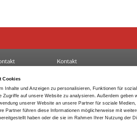
ontakt
Kontakt
ssischer Turnverband e.V.
Hessischer Turnverband e.V.
schäftsstelle Frankfurt
Turn-, Leistungs- und Bildungszent
t Cookies
to-Fleck-Schneise 8
Theodor-Heuss-Str. 11
 Inhalte und Anzeigen zu personalisieren, Funktionen für sozia
528 Frankfurt am Main
36304 Alsfeld
e Zugriffe auf unsere Website zu analysieren. Außerdem geben w
rwendung unserer Website an unsere Partner für soziale Medien
lefon:
069 6773772-0
Telefon:
069 6773772-0
re Partner führen diese Informationen möglicherweise mit weite
x: 069 6773772-99
Fax: 06631 705-20
ereitgestellt haben oder die sie im Rahmen Ihrer Nutzung der D
Mail:
info@htv-online.de
E-Mail:
info@htv-online.de