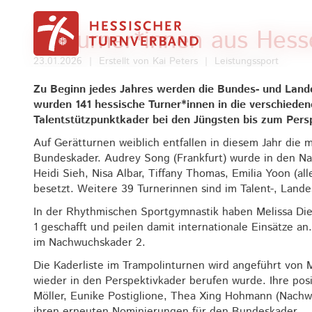
Zum Inhalt springen
21 Turner*innen aus Hes
23.01.2026
|
Erstellt von
Kai Peters
|
Leistungssport
Zu Beginn jedes Jahres werden die Bundes- und Lande
wurden 141 hessische Turner*innen in die verschied
Talentstützpunktkader bei den Jüngsten bis zum Persp
Auf Gerätturnen weiblich entfallen in diesem Jahr die 
Bundeskader. Audrey Song (Frankfurt) wurde in den Na
Heidi Sieh, Nisa Albar, Tiffany Thomas, Emilia Yoon (al
besetzt. Weitere 39 Turnerinnen sind im Talent-, Land
In der Rhythmischen Sportgymnastik haben Melissa Die
1 geschafft und peilen damit internationale Einsätze an
im Nachwuchskader 2.
Die Kaderliste im Trampolinturnen wird angeführt von M
wieder in den Perspektivkader berufen wurde. Ihre pos
Möller, Eunike Postiglione, Thea Xing Hohmann (Nach
ihren erneuten Nominierungen für den Bundeskader.