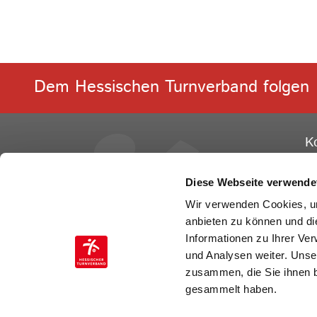
Dem Hessischen Turnverband folgen
K
He
Ge
Diese Webseite verwende
Ot
Wir verwenden Cookies, um
60
anbieten zu können und di
Informationen zu Ihrer Ve
Te
und Analysen weiter. Unse
Fa
zusammen, die Sie ihnen b
E-
gesammelt haben.