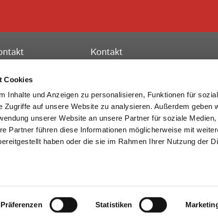
ontakt
Kontakt
ssischer Turnverband e.V.
Hessischer Turnverband e.V.
schäftsstelle Frankfurt
Turn-, Leistungs- und Bildungszent
t Cookies
to-Fleck-Schneise 8
Theodor-Heuss-Str. 11
 Inhalte und Anzeigen zu personalisieren, Funktionen für sozia
528 Frankfurt am Main
36304 Alsfeld
e Zugriffe auf unsere Website zu analysieren. Außerdem geben w
rwendung unserer Website an unsere Partner für soziale Medien
lefon:
069 6773772-0
Telefon:
069 6773772-0
re Partner führen diese Informationen möglicherweise mit weite
x: 069 6773772-99
Fax: 06631 705-20
ereitgestellt haben oder die sie im Rahmen Ihrer Nutzung der D
Mail:
info@htv-online.de
E-Mail:
info@htv-online.de
NEWS
REGIONAL NEWS
NEWSLETTER
KONTAKT
Präferenzen
IMPRESSUM
DATENSCHUTZ
Statistiken
BARRIEREFREIHEIT
COOKIES
Marketin