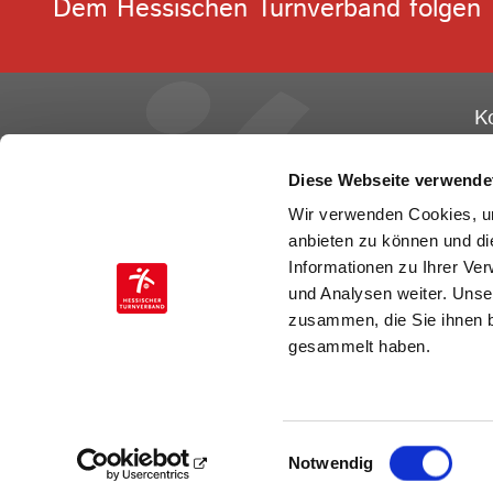
Dem Hessischen Turnverband folgen
K
He
Ge
Diese Webseite verwende
Ot
Wir verwenden Cookies, um
60
anbieten zu können und di
Informationen zu Ihrer Ve
Te
und Analysen weiter. Unse
Fa
zusammen, die Sie ihnen b
E-
gesammelt haben.
Einwilligungsauswahl
Notwendig