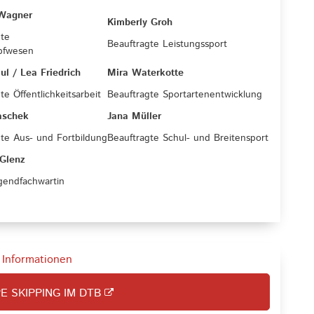
Wagner
Kimberly Groh
gte
Beauftragte Leistungssport
pfwesen
ul / Lea Friedrich
Mira Waterkotte
te Öffentlichkeitsarbeit
Beauftragte Sportartenentwicklung
aschek
Jana Müller
te Aus- und Fortbildung
Beauftragte Schul- und Breitensport
Glenz
gendfachwartin
 Informationen
E SKIPPING IM DTB