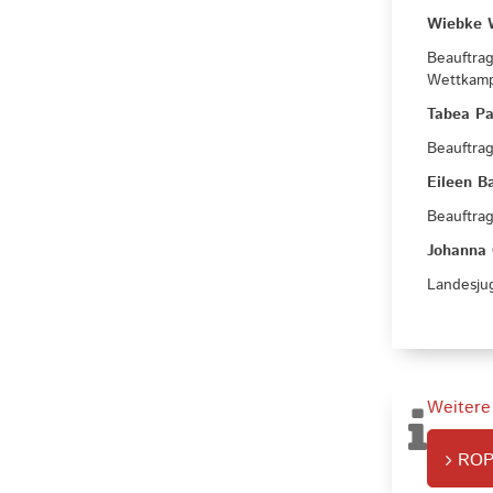
Wiebke 
Beauftra
Wettkam
Tabea Pa
Beauftrag
Eileen B
Beauftrag
Johanna 
Landesju
Weitere
ROP